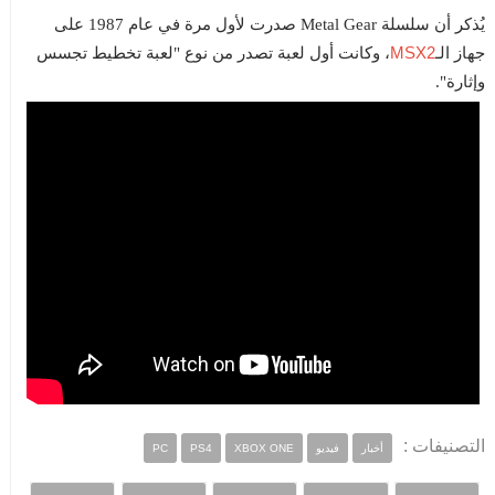
يُذكر أن سلسلة Metal Gear صدرت لأول مرة في عام 1987 على
MSX2
جهاز الـ
، وكانت أول لعبة تصدر من نوع "لعبة تخطيط تجسس
وإثارة".
التصنيفات :
أخبار
فيديو
XBOX ONE
PS4
PC