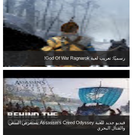
رسميًا: تعريب لعبة God Of War Ragnarok!
فيديو جديد للعبة Assassin’s Creed Odyssey يستعرض السفن
والقتال البحري