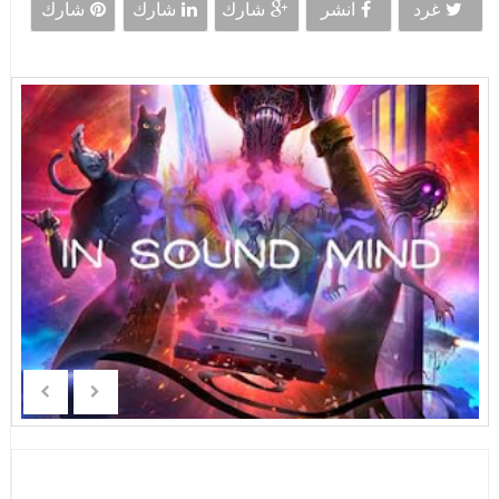
غرد
انشر
شارك
شارك
شارك