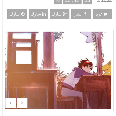
التصنيفات :
أخبار
العتاد و التقنية
PC
غرد
انشر
شارك
شارك
شارك