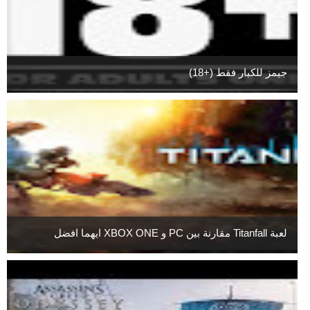
جيمز للكبار فقط (+18)
لعبة Titanfall مقارنة بين PC و XBOX ONE ايهما افضل