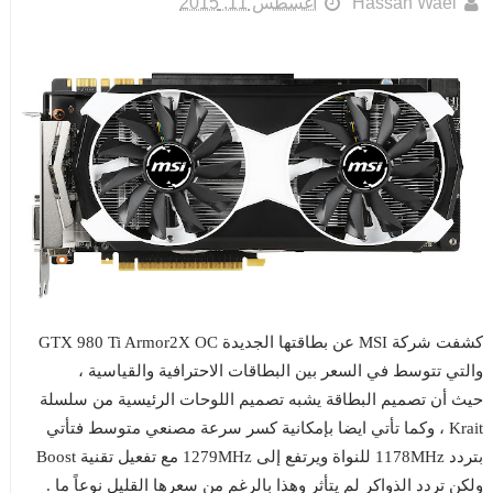
Hassan Wael
أغسطس 11, 2015
كشفت شركة MSI عن بطاقتها الجديدة GTX 980 Ti Armor2X OC
والتي تتوسط في السعر بين البطاقات الاحترافية والقياسية ،
حيث أن تصميم البطاقة يشبه تصميم اللوحات الرئيسية من سلسلة
Krait ، وكما تأتي ايضا بإمكانية كسر سرعة مصنعي متوسط فتأتي
بتردد 1178MHz للنواة ويرتفع إلى 1279MHz مع تفعيل تقنية Boost
ولكن تردد الذواكر لم يتأثر وهذا بالرغم من سعرها القليل نوعاً ما .