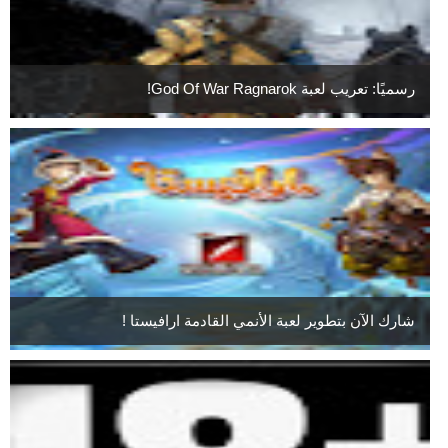
رسميًا: تعريب لعبة God Of War Ragnarok!
شارك الآن بتطوير لعبة الأنمي القادمة ارافيستا !