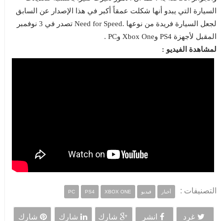
السيارة التي يبدو أنها شكلت عمقاً أكبر في هذا الإصدار عن السابق
لجعل السيارة فريدة من نوعها .Need for Speed تصدر في 3 نوفمبر
المقبل لأجهزة PS4 وXbox One وPC .
لمشاهدة الفيديو :
التصنيفات :
أخبار
فيديو
XBOX ONE
PS4
PC
غرد
انشر
شارك
شارك
شارك