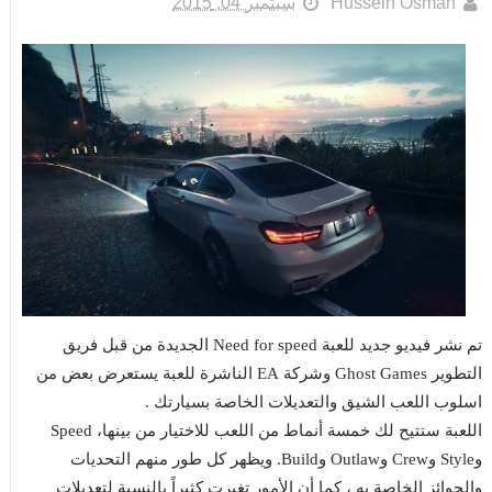
Hussein Osman
سبتمبر 04, 2015
تم نشر فيديو جديد للعبة Need for speed الجديدة من قبل فريق
التطوير Ghost Games وشركة EA الناشرة للعبة يستعرض بعض من
اسلوب اللعب الشيق والتعديلات الخاصة بسيارتك .
اللعبة ستتيح لك خمسة أنماط من اللعب للاختيار من بينها، Speed
وStyle وCrew وOutlaw وBuild. ويظهر كل طور منهم التحديات
والجوائز الخاصة به ، كما أن الأمور تغيرت كثيراً بالنسبة لتعديلات