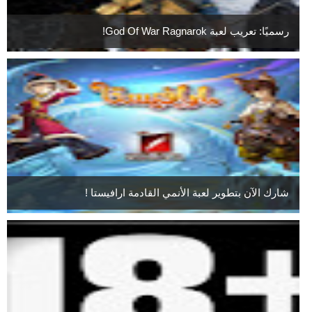
رسميًا: تعريب لعبة God Of War Ragnarok!
شارك الآن بتطوير لعبة الأنمي القادمة ارافيستا !