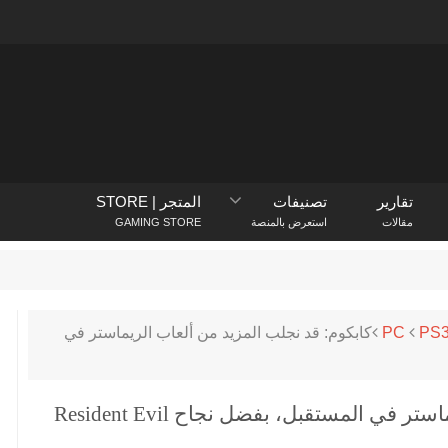
تقارير
تصنيفات
المتجر | STORE
مقالات
استعرض بالمنصة
GAMING STORE
PlayStation Store
PS
PC
كابكوم: قد نجلب المزيد من ألعاب الريماستر في
كابكوم: قد نجلب المزيد من ألعاب الريماستر في المستقبل، بفضل نجاح Resident Evil