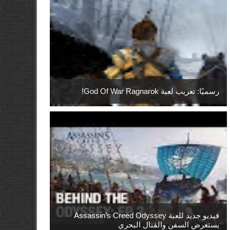
رسميًا: تعريب لعبة God Of War Ragnarok!
فيديو جديد للعبة Assassin’s Creed Odyssey
يستعرض السفن والقتال البحري