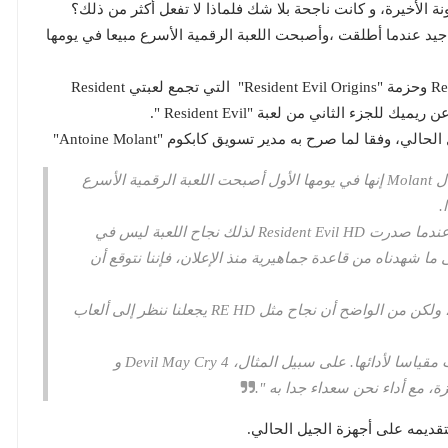
نة الأخيرة، و كانت ناجحة بلا شك فلماذا لا تفعل أكثر من ذلك؟
Resid" وكيف سارت بشكل جيد عندما أطلقت ،وأصبحت اللعبة الرقمية الأسرع مبيعا في يومها
كما إن الشركة تعمل حاليا علي لعبة Resident Evil 0 HD وحزمة "Resident Evil Origins" التي تجمع لعبتي Resident
وفقا لما صرح به مدير تسويق كابكوم "Antoine Molant"
Resident Evil HD كان حظها جيدا للغاية وقال Molant إنها في يومها الأول أصبحت اللعبة الرقمية الأسرع
لعبة “Resident Evil 0 كانت بالفعل قيد التطوير عندما صدرت Resident Evil HD لذلك نجاح اللعبة ليس في
 ما شهدناه من قاعدة جماهيرية منذ الإعلان، فإننا نتوقع أن
"لا أستطيع التعليق على مشاريع غير معلنة لدينا، ولكن من الواضح أن نجاح مثل RE HD يجعلنا ننظر إلى ألعاب
"أما وقد قلت ذلك مسبقا، نجاحها التجاري ليست مقياسا لأدائها. على سبيل المثال، Devil May Cry 4 و
قديمه على أجهزة الجيل الحالي.