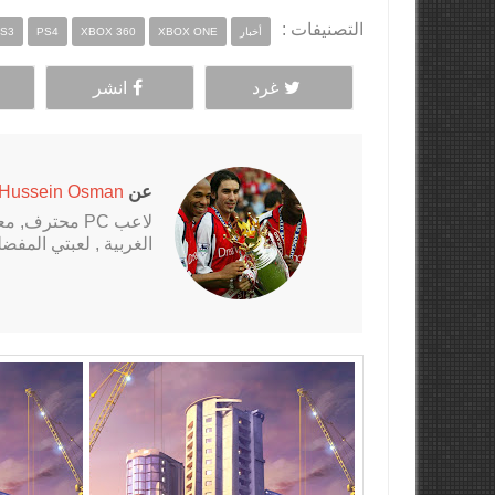
التصنيفات :
أخبار
XBOX ONE
XBOX 360
PS4
S3
غرد
انشر
عن
Hussein Osman
الغربية , لعبتي المفضلة al Fantasy