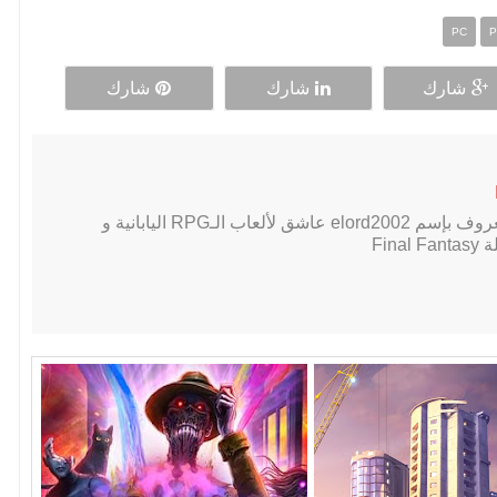
PC
P
شارك
شارك
شارك
لاعب PC محترف, معروف بإسم elord2002 عاشق لألعاب الـRPG اليابانية و
Fin