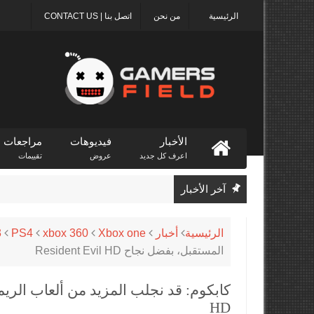
الرئيسية
من نحن
اتصل بنا | CONTACT US
الأخبار
فيديوهات
مراجعات
اعرف كل جديد
عروض
تقييمات
آخر الأخبار
الرئيسية
أخبار
Xbox one
xbox 360
PS4
3
المستقبل، بفضل نجاح Resident Evil HD
HD