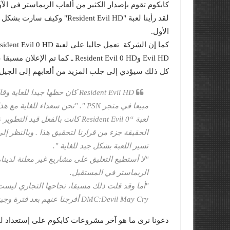
كابكوم تقوم بإصدار الكثير من ألعاب الريماستر في الآو
لقد رأينا لعبة "ent Evil HD
الأول.
Evil HD وResident Evil 0 HD ـ كما تم الإعلان مسبقا عن ريميك للجزء الثاني من لعبة "Resident Evil ".
كل ذلك سيؤدي إلى جلب المزيد من ألعابهم إلى الجيل الحالي، 
مبيعا في متجر PSN ". "نحن سعداء للغاية مع هذا.
الحقيقة جزء من قرارنا لتحقيق هذا . وبالنظر إلى
تسير اللعبة بشكل جيد للغاية ".
الريماستر في المستقبل.
DMC:Devil May Cry أفرجنا عنهم بعد فترة وجيزة، مع أداء نحن سعداء جدا به ".
دعونا نرى ما هو آخر مشروعات كابكوم على إستعداد لت