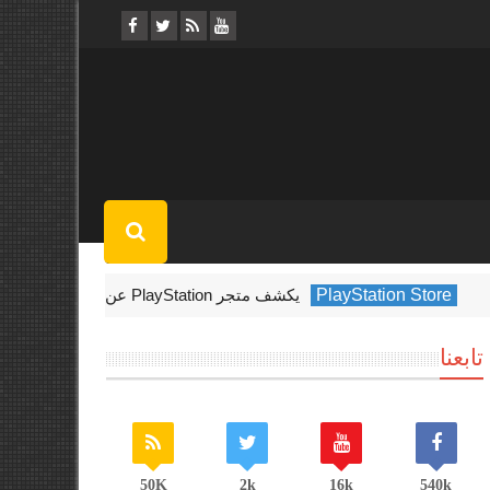
يكشف متجر PlayStation عن الألعاب الأكثر تنزيلًا في فبراير 2022
تابعنا
50K
2k
16k
540k