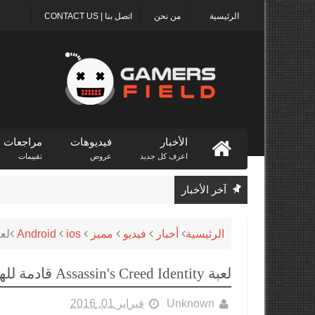
الرئيسية
من نحن
اتصل بنا | CONTACT US
الأخبار
فيديوهات
مراجعات
اعرف كل جديد
عروض
تقييمات
آخر الأخبار
ion Store
الرئيسية
أخبار
فيديو
مميز
ios
Android
لعبة in's Creed Identity
لعبة Assassin's Creed Identity قادمة للهواتف الذكية
Unknown
فبراير 01, 2016