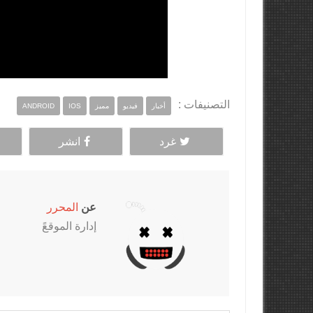
التصنيفات :
أخبار
فيديو
مميز
IOS
ANDROID
غرد
انشر
عن
المحرر
إدارة الموقعً