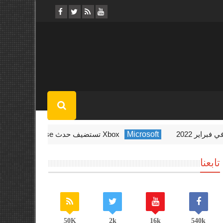
Microsoft
Xbox تستضيف حدث Indie Showcase الأسبوع المقبل
تابعنا
50K
2k
16k
540k