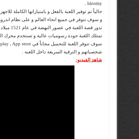
Identity .
حالياً تم توفير اللعبة بالفعل و بامتيازاتها الكاملة للاجهزة التى تعمل بنظام iOS ف
و سوف تتوفر في جميع انحاء العالم و على نظام اندرويد في الــ 25 من 
تدور قصة اللعبة في عصور النهضة في عام 1521 ميلادي و توفر لك تجربة العالم المفتوح تماماً مثل الاجزاء السابقة منها .
تمتلك اللعبة جودة رسوميات عالية و تستخدم محرك الرسومي
شخصياتهم و الترقية السريعة داخل اللعبة .
شاهد الفيديو: