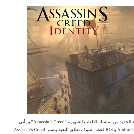
اعلنت شركة Ubisoft في شهر أكتوبر السابق عن الجزء الجديد من سلسلة الالعاب الشهيرة “Assassin’s Creed” و يأتي
الجزء الجديد مخصصاً للهواتف الذكية التى تعمل بنظام Android و IOS فقط . سوف تطلق اللعبة باسم Assassin’s Creed