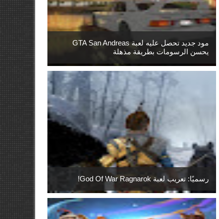
مود جديد تحصل عليه لعبة GTA San Andreas
يحسن الرسومات بطريقة مذهلة
رسميًا: تعريب لعبة God Of War Ragnarok!