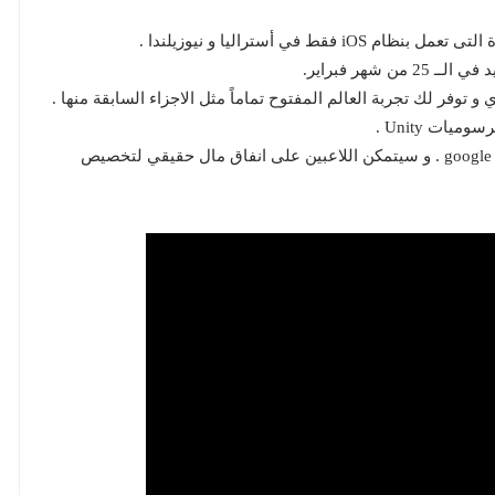
قط في أستراليا و نيوزيلندا .
شهر فبراير.
ات Unity .
سوف تتوفر اللعبة للتحميل مجاناً في google play , App store . و سيتمكن اللاعبين على انفاق مال حقيقي لتخصيص