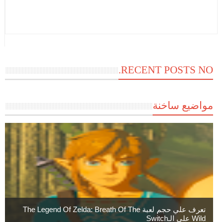
RECENT POSTS NO.
مواضيع ساخنة
تعرف علي حجم لعبة The Legend Of Zelda: Breath Of The
Wild علي الـSwitch