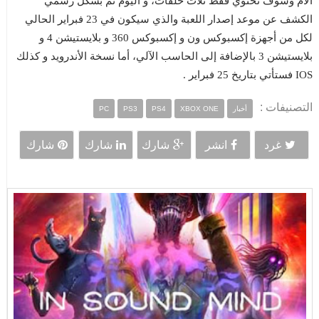
الأم وسوف تحتوي فقط ثلاث حلقات، و اليوم تم بشكل رسمي
الكشف عن موعد إصدار اللعبة والذي سيكون في 23 فبراير الحالي
لكل من أجهزة إكسبوكس ون و إكسبوكس 360 و بلايستيشن 4 و
بلايستيشن 3 بالإضافة إلى الحاسب الآلي، أما نسخة الأندرويد و كذلك
IOS فستأتي بتاريخ 25 فبراير .
التصنيفات :
أخبار
XBOX ONE
PS4
PS3
PC
غرد
انشر
شارك
شارك
شارك