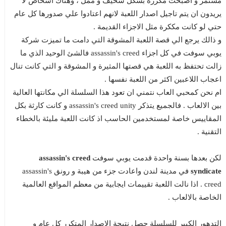
مستمر و اصبحت مكررة بشكل سخيف و ممل ، وهناك اشخاص لا
يريدون ان يتم تاجيل اصدار اللعبة لانهم اعتادوا علي صدورها كل عام
حتي لو كانت مككرة مثل الاجزاء القديمة .
و ذالك يرجع الي قصة اللعبة المشوقة التي دامت ما تميزت شركة
يوبي سوفت في كل اجزاء assassin's creed فالشئ الوحيد الذي ما
زالت تحتفظ به اللعبة هي قصتها المثيرة و المشوقة و التي كانت تنال
اعجاب اللاعبين اكثر من اللعبة نفسها .
ام نحن كمحبي العاب نتمني ان تعود هذا السلسلة الي مكانتها العالية
بين الالعاب . فالجميع يتذكر assassin's creed unity و كانت كارثة بكل
المقاييس خاصة لمستخدمين الحاسب اذ كانت اللعبة مليئة بالخطاء
التقنية .
لكن بعدها بسنة واحدة قدمت يوبي سوفت
assassin's creed
syndicate
في مدينة لندن واعادت جزء من هيبة و رونق assassin's
creed . اذا نالت اللعبة تقييمات ايجابية من معظم المواقع العالمية
الخاصة بالالعاب .
التدهور الكبير للسلسلة حصل نتيجة الاصدار المتكرر كل عام و