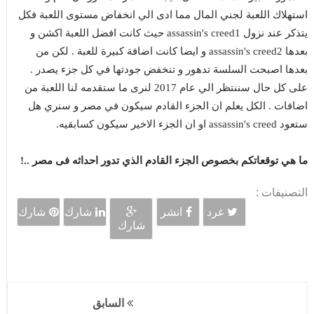
استهلاك اللعبة لجني المال مما ادى الي انخفاض مستوى اللعبة فكل
يتذكر عند نزول assassin's creed1 حيث كانت افضل اللعبة اكشن و
بعدها assassin's creed2 و ايضا كانت اضافة كبيرة للعبة . لكن من
بعدها اصبحت السلسة تدهور و تنخفض جودتها في كل جزء يصدر .
على كل حال سننتظر الي عام 2017 لنرى ما ستقدمه لنا اللعبة من
اضافات . الكل يعلم ان الجزء القادم سيكون في مصر و سنري هل
ستعود assassin's creed او ان الجزء الاخير سيكون كسابقيه.
ما هي توقعاتكم بخصوص الجزء القادم الذي تدور احداثه فى مصر ..!
التصنيفات :
غرد
انشر
شارك
شارك
شارك
السابق