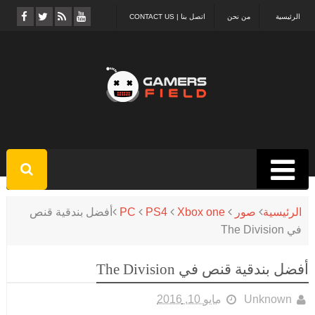
الرئيسية
من نحن
اتصل بنا | CONTACT US
الرئيسية
صور
Xbox one
PS4
PC
أفضل بندقية قنص
في The Division
أفضل بندقية قنص في The Division
Unknown
مايو 10, 2016