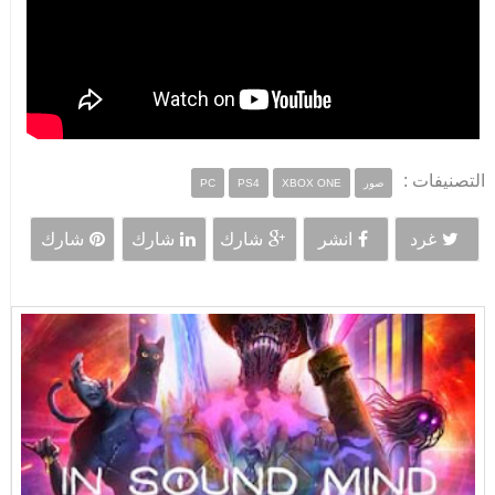
التصنيفات :
صور
XBOX ONE
PS4
PC
غرد
انشر
شارك
شارك
شارك