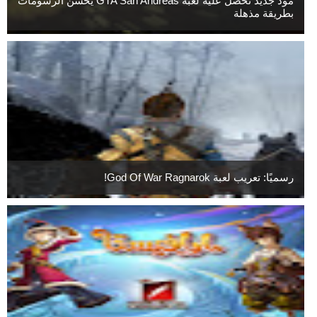
مود جديد تحصل عليه لعبة GTA San Andreas يحسن الرسومات
بطريقة مذهلة
رسميًا: تعريب لعبة God Of War Ragnarok!