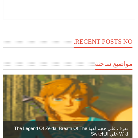
RECENT POSTS NO.
مواضيع ساخنة
تعرف علي حجم لعبة The Legend Of Zelda: Breath Of The
Wild علي الـSwitch