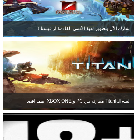
شارك الآن بتطوير لعبة الأنمي القادمة ارافيستا !
لعبة Titanfall مقارنة بين PC و XBOX ONE ايهما افضل