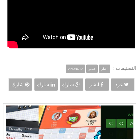
التصنيفات :
أخبار
فيديو
ANDROID
غرد
انشر
شارك
شارك
شارك