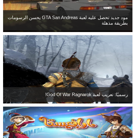
مود جديد تحصل عليه لعبة GTA San Andreas يحسن الرسومات
بطريقة مذهلة
رسميًا: تعريب لعبة God Of War Ragnarok!