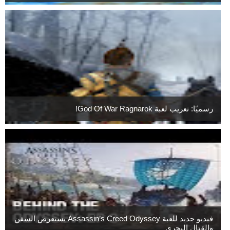
رسميًا: تعريب لعبة God Of War Ragnarok!
فيديو جديد للعبة Assassin’s Creed Odyssey يستعرض السفن
والقتال البحري