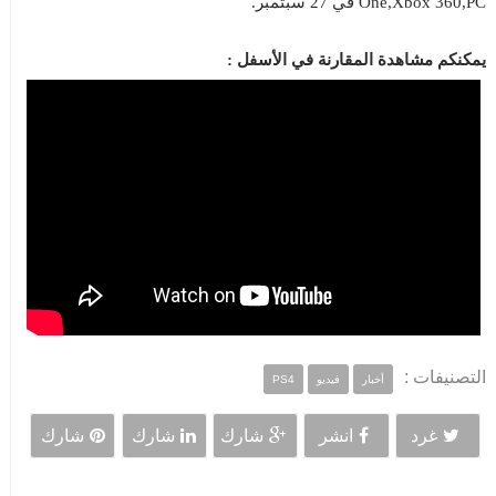
One,Xbox 360,PC في 27 سبتمبر.
يمكنكم مشاهدة المقارنة في الأسفل :
التصنيفات :
أخبار
فيديو
PS4
غرد
انشر
شارك
شارك
شارك