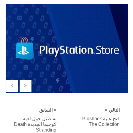
التالي
السابق
فتح علبة Bioshock
تفاصيل حول لعبة
The Collection
كوجيما الجديدة Death
Stranding