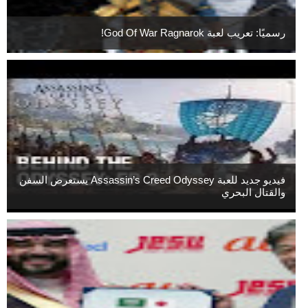
رسميًا: تعريب لعبة God Of War Ragnarok!
فيديو جديد للعبة Assassin’s Creed Odyssey يستعرض السفن
والقتال البحري