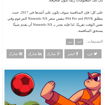
بأن تلك المعلومات ربما تكون صحيحة.
على كل؛ فإن المنافسة سوف تكون على أشدها في 2017، حيث
ينطلق PS4 Pro and PSVR بنفس سعر Nintendo NX المزعوم وفي
نفس الوقت تقريبًا، لذا فإنه يجدر بـ Nintendo NX أن يقدم شيئًا
يستحق المنافسة.
التصنيفات :
أخبار
صور
غرد
انشر
شارك
شارك
شارك