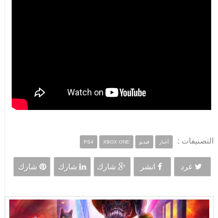
التصنيفات :
أخبار
فيديو
XBOX ONE
PS4
غرد
انشر
شارك
شارك
شارك