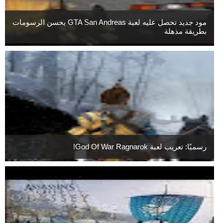
مود جديد تحصل عليه لعبة GTA San Andreas يحسن الرسومات
بطريقة مذهلة
رسميًا: تعريب لعبة God Of War Ragnarok!