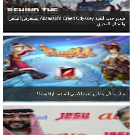
فيديو جديد للعبة Assassin’s Creed Odyssey يستعرض السفن
والقتال البحري
شارك الآن بتطوير لعبة الأنمي القادمة ارافيستا !