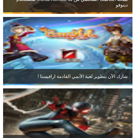
دينوفو
شارك الآن بتطوير لعبة الأنمي القادمة ارافيستا !