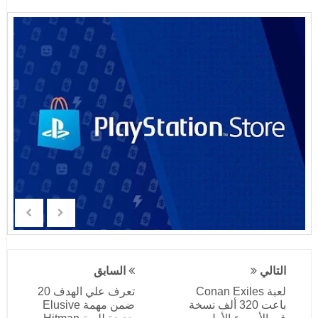
التالي
السابق
لعبة Conan Exiles
تعرف علي الهدف 20
باعت 320 ألف نسخة
ضمن مهمة Elusive