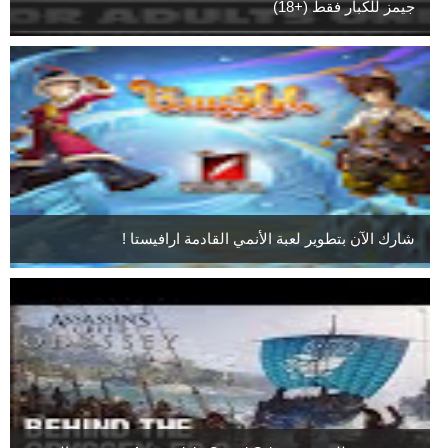
جيمز للكبار فقط (+18)
شارك الآن بتطوير لعبة الأنمي القادمة ارافيستا !