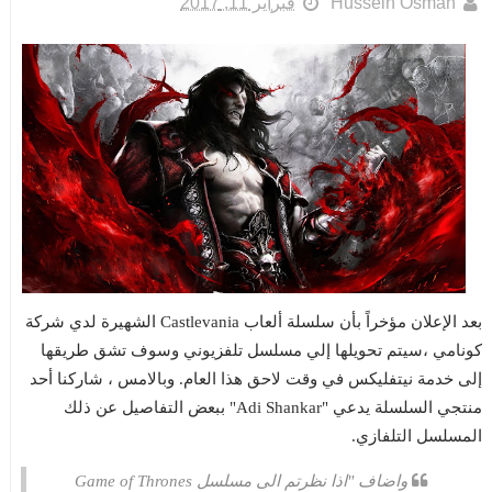
Hussein Osman
فبراير 11, 2017
بعد الإعلان مؤخراً بأن سلسلة ألعاب Castlevania الشهيرة لدي شركة
كونامي ،سيتم تحويلها إلي مسلسل تلفزيوني وسوف تشق طريقها
إلى خدمة نيتفليكس في وقت لاحق هذا العام. وبالامس ، شاركنا أحد
منتجي السلسلة يدعي "Adi Shankar" ببعض التفاصيل عن ذلك
المسلسل التلفازي.
واضاف "اذا نظرتم الى مسلسل Game of Thrones