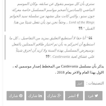
ستري بأن كل موسم يتفوق عن سابقه ،وكان الموسم
الماضي (السادس) أضخم مواسم المسلسل خاصة معركة
جون سنو ، والتي كانت مثل مشهد من سلسلة سيد الخواتم
Lord of the Rings .. وحقاً نحن نود بأن نفعل شيئا من هذا
القبيل ".
" أنا حقا لا أستطيع التعليق بمزيد من التفاصيل .. كل ما
استطيع أن اخبركم به بأن تم اختيار طاقم الممثلين بالفعل
،وسيعرض المسلسل بهذة السنة ولا اريد أن احرق شيئاً
علي عشاق لعبة Castlevania ."
يذكر بأن مسلسل Castlevania من المخطط إصدار موسمين له ،
الاول بهذا العام والاخر بعام 2018 .
التصنيفات :
أخبار
غرد
انشر
شارك
شارك
شارك