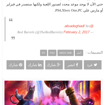
حتي الأن لا يوجد موعد محدد لصدور اللعبة ولكنها ستصدر في فبراير
أو مارس علي PS4,Xbox One,PC.
@alisadeghiadl
Yes.
February 2, 2017
— Red Barrels (@TheRedBarrels)
التصنيفات :
أخبار
XBOX ONE
PS4
PC
غرد
انشر
شارك
شارك
شارك