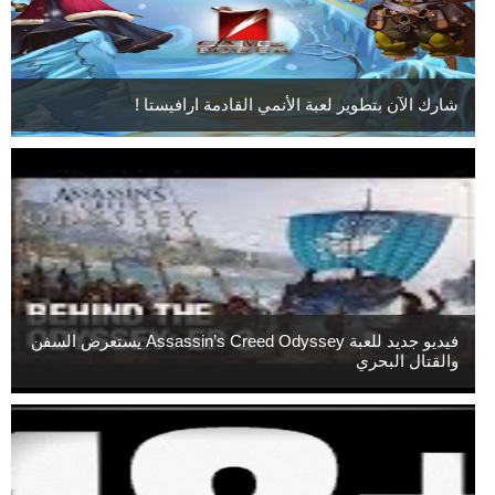
شارك الآن بتطوير لعبة الأنمي القادمة ارافيستا !
فيديو جديد للعبة Assassin’s Creed Odyssey يستعرض السفن
والقتال البحري