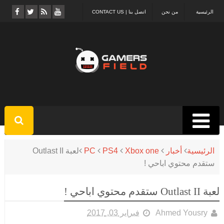
الرئيسية
من نحن
اتصل بنا | CONTACT US
الرئيسية
أخبار
Xbox one
PS4
PC
لعبة Outlast II
ستقدم محتوي اباحي !
لعبة Outlast II ستقدم محتوي اباحي !
Ahmed Yousry
فبراير 03, 2017