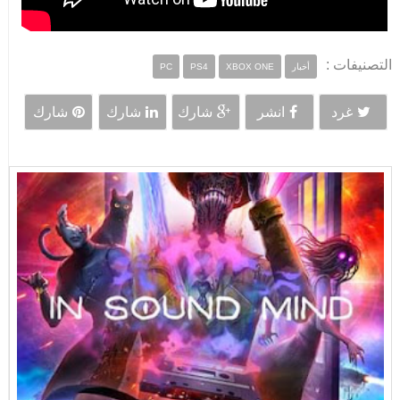
التصنيفات :
أخبار
XBOX ONE
PS4
PC
غرد
انشر
شارك
شارك
شارك