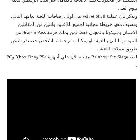
الكشف عن محتويات تلك الإضافة بالكامل عبر البث الرسمي للعبة
بيوم الغد .
ويذكر بأن عملية Velvet Shell هي أولي إضافات اللعبة بعامها الثاني
وتضيف معها خريطة مجانية لجميع اللاعبين واثنين من المقاتلين
الاسبان وسيكونا بالمجان فقط لمن يملك حزمة Season Pass من
الموسم الثاني باللعبة . او يمكنك شراء تلك الشخصيات منفردة عن
طريق عملات اللعبة .
لعبة Rainbow Six Siege متاحة الأن علي أجهزة PS4 وXbox One وPC
.