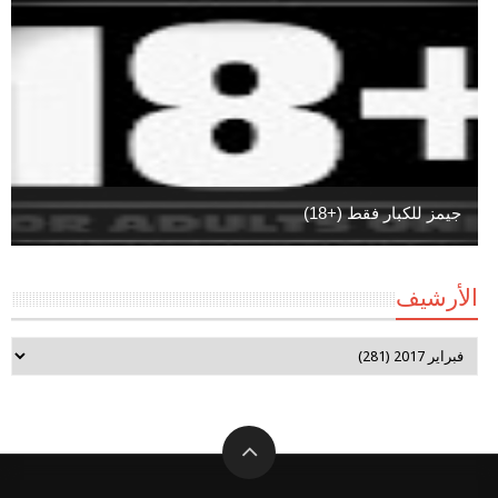
جيمز للكبار فقط (+18)
الأرشيف