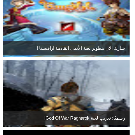
شارك الآن بتطوير لعبة الأنمي القادمة ارافيستا !
رسميًا: تعريب لعبة God Of War Ragnarok!