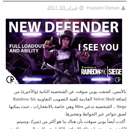
Hussein Osman
فبراير 03, 2017
بالأمس، كشفت يوبي سوفت عن الشخصية الثانية (والأخيرة) من
إضافة Velvet Shell القادمة للعبة التصويب التعاونية Rainbow Six
Siege .. الشخصية تدعي Mira وهي خاصة بالانفجارات ، حيث يمكنها
لصق حواجز عبر الحوائط وتفجيرها.
أكدت أيضاً يوبي سوفت بأن هناك ما هو أكثر من (ميرا) ،وسيتم