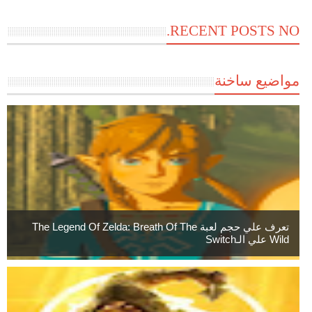
RECENT POSTS NO.
مواضيع ساخنة
تعرف علي حجم لعبة The Legend Of Zelda: Breath Of The
Wild علي الـSwitch