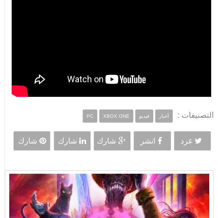
التصنيفات :
أخبار
فيديو
XBOX ONE
PC
غرد
انشر
شارك
شارك
شارك