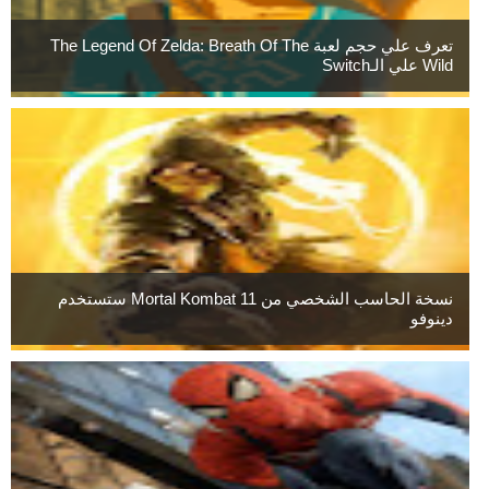
تعرف علي حجم لعبة The Legend Of Zelda: Breath Of The
Wild علي الـSwitch
نسخة الحاسب الشخصي من Mortal Kombat 11 ستستخدم
دينوفو