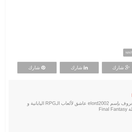
NIN
شارك
شارك
شارك
لاعب PC محترف, معروف بإسم elord2002 عاشق لألعاب الـRPG اليابانية و
Fin