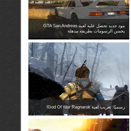
مود جديد تحصل عليه لعبة GTA San Andreas
يحسن الرسومات بطريقة مذهلة
رسميًا: تعريب لعبة God Of War Ragnarok!