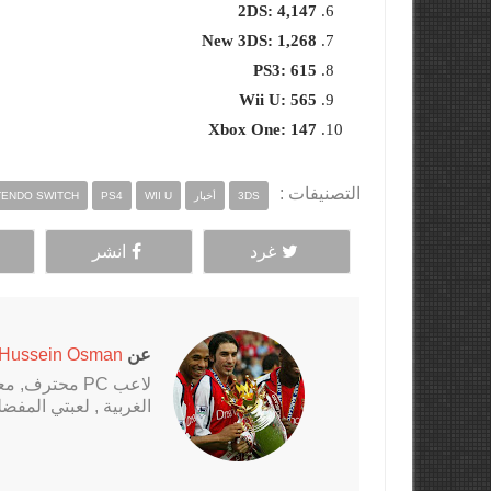
2DS: 4,147
New 3DS: 1,268
PS3: 615
Wii U: 565
Xbox One: 147
التصنيفات :
3DS
أخبار
WII U
PS4
TENDO SWITCH
غرد
انشر
عن
Hussein Osman
الغربية , لعبتي المفضلة al Fantasy