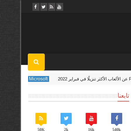
Microsoft
Xbox تستضيف حدث Indie Showcase الأسبوع المقبل
تابعنا
50K
2k
16k
540k