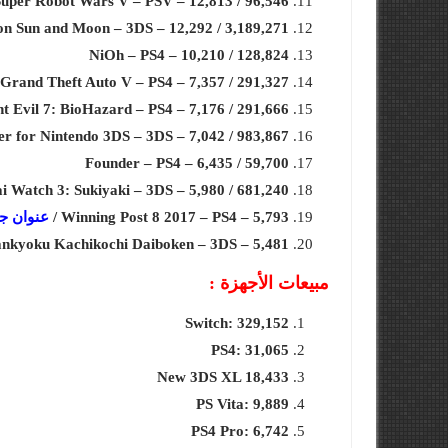
Super Robot Wars V – PSV – 12,813 / 96,546
n Sun and Moon – 3DS – 12,292 / 3,189,271
NiOh – PS4 – 10,210 / 128,824
Grand Theft Auto V – PS4 – 7,357 / 291,327
nt Evil 7: BioHazard – PS4 – 7,176 / 291,666
r for Nintendo 3DS – 3DS – 7,042 / 983,867
Founder – PS4 – 6,435 / 59,700
i Watch 3: Sukiyaki – 3DS – 5,980 / 681,240
Winning Post 8 2017 – PS4 – 5,793 /
عنوان جد
kyoku Kachikochi Daiboken – 3DS – 5,481 /
مبيعات الأجهزة :
Switch: 329,152
PS4: 31,065
New 3DS XL 18,433
PS Vita: 9,889
PS4 Pro: 6,742