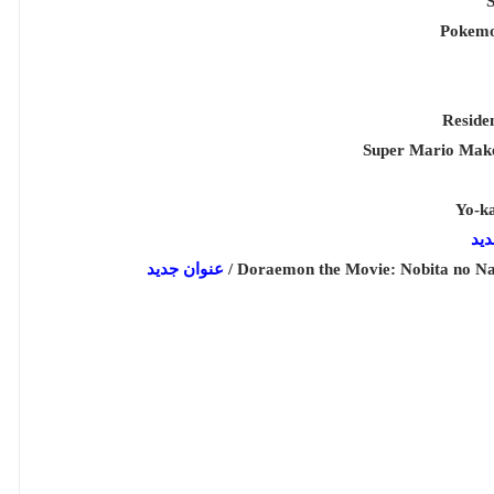
Pokemo
Reside
Super Mario Make
Yo-ka
يد
Doraemon the Movie: Nobita no Nan
عنوان جديد