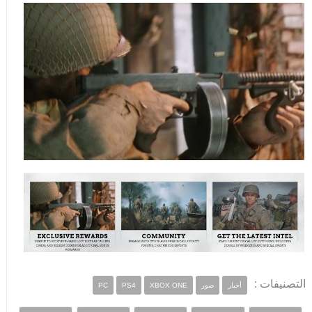
التصنيفات :
أخبار
صور
XBOX ONE
PS4
PC