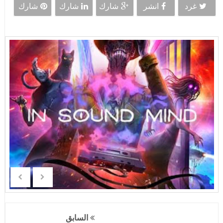
غرد
انشر
شارك
شارك
شارك
السابق