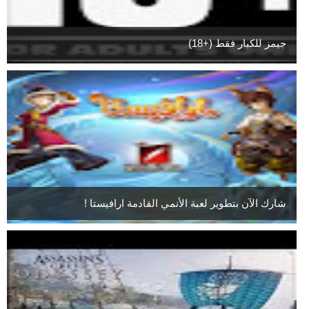
جيمز للكبار فقط (+18)
شارك الآن بتطوير لعبة الأنمي القادمة ارافيستا !