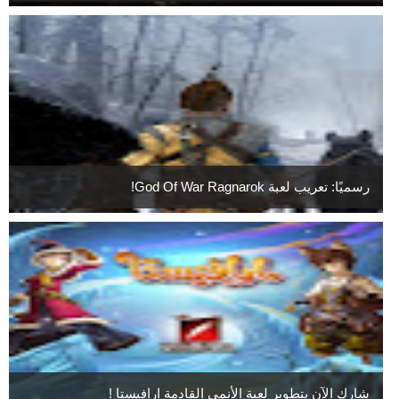
رسميًا: تعريب لعبة God Of War Ragnarok!
شارك الآن بتطوير لعبة الأنمي القادمة ارافيستا !