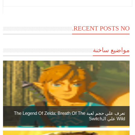
RECENT POSTS NO.
مواضيع ساخنة
تعرف علي حجم لعبة The Legend Of Zelda: Breath Of The
Wild علي الـSwitch