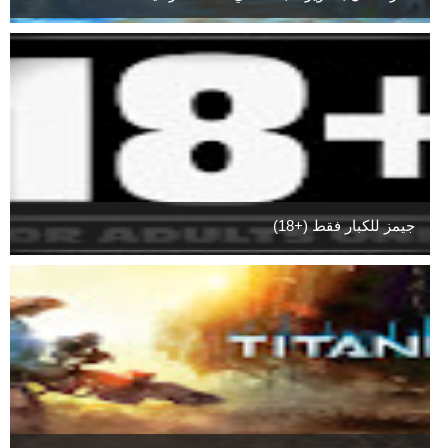
جيمز للكبار فقط (+18)