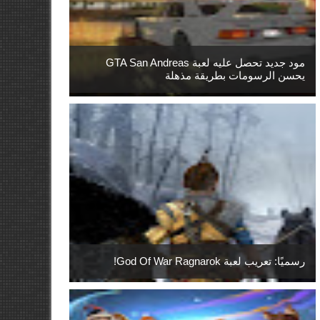
مود جديد تحصل عليه لعبة GTA San Andreas
يحسن الرسومات بطريقة مذهلة
رسميًا: تعريب لعبة God Of War Ragnarok!