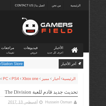
الرئيسية
من نحن
اتصل بنا | CONTACT US
الأخبار
فيديوهات
مراجعات
اعرف كل جديد
عروض
تقييمات
آخر الأخبار
PlayStation Store
الرئيسية
أخبار
مميز
Xbox one
PS4
PC
ت
تحديث جديد قادم للعبة The Division
Hussein Osman
أغسطس 13, 2017