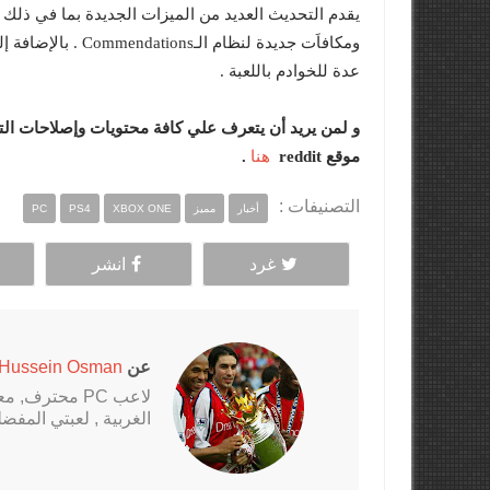
ومكافاَت جديدة لن
عدة للخوادم باللعبة .
و لمن يريد أن يتعرف علي كافة محتويات وإصلاحات الت
هنا
موقع reddit
.
التصنيفات :
أخبار
مميز
XBOX ONE
PS4
PC
غرد
انشر
عن
Hussein Osman
الغربية , لعبتي المفضلة al Fantasy