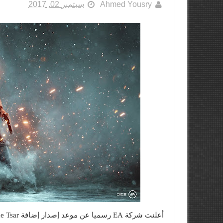
Ahmed Yousry
سبتمبر 02, 2017
أعلنت شركة EA رسميا عن موعد إصدار إضافة In The Name of The Tsar للعبة Battlefield 1.