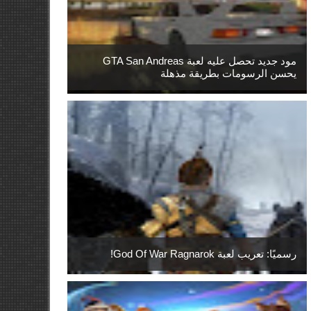
مود جديد تحصل عليه لعبة GTA San Andreas
يحسن الرسومات بطريقة مذهلة
رسميًا: تعريب لعبة God Of War Ragnarok!