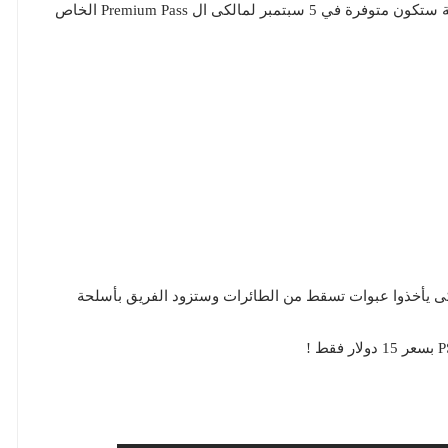
الإضافة ستصدر في يوم 19 سبتمبر 2017 ولكن الإضافة ستكون متوفرة في 5 سبتمبر لمالكى ال Premium Pass الخاص
كى يأخذوا عبوات تسقط من الطائرات وستزود الفريق بأسلحة