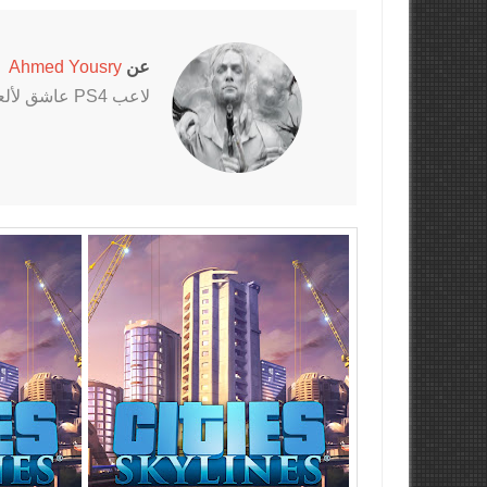
عن
Ahmed Yousry
لاعب PS4 عاشق لألعاب الرعب خاصةً سلسلتي Outlast و The Evil Within