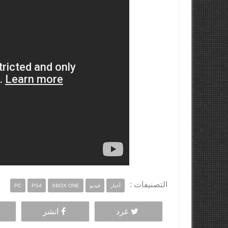
التصنيفات :
أخبار
فيديو
XBOX ONE
PS4
PC
غرد
انشر