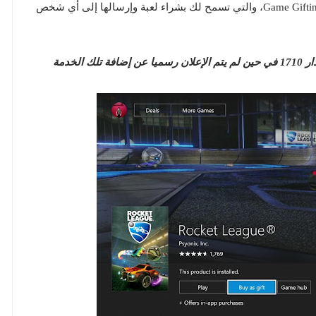
ميزة جديدة ومفيدة كذلك لبعض اللاعبين وهي ميزة Game Gifting، والتي تسمح لك بشراء لعبة وإرسالها إلى أي شخص
الميزة متوفرة للإستخدام الأن عبر تحديث المعاينة إصدار 1710 في حين لم يتم الإعلان رسميا عن إضافة تلك الخدمة