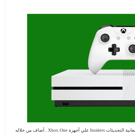
عبر تحديث جديد تم إرساله لمشتركي وأعضاء برنامج معانية التحديثات Insiders علي أجهزة Xbox One . أضاف من خلاله