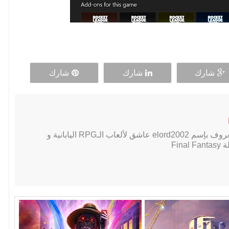
شارك
شارك
شارك
لاعب PC محترف, معروف بإسم elord2002 عاشق لألعاب الـRPG اليابانية و
Fin