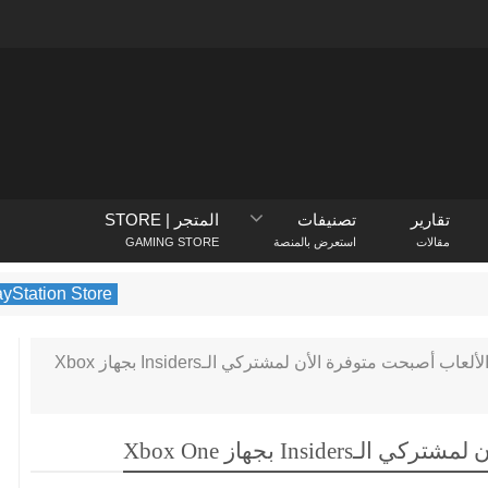
تقارير
تصنيفات
المتجر | STORE
مقالات
استعرض بالمنصة
GAMING STORE
PlayStation Store
يكشف متجر PlayStation عن الألعاب الأكثر تنزيلًا في فبراير 2022
خاصية إهداء الألعاب أصبحت متوفرة الأن لمشتركي الـInsiders بجهاز Xbox
Insi بجهاز Xbox One