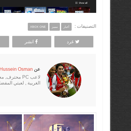
التصنيفات :
أخبار
مميز
XBOX ONE
غرد
انشر
عن
Hussein Osman
الغربية , لعبتي المفضلة al Fantasy