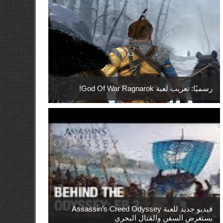
رسميًا: تعريب لعبة God Of War Ragnarok!
فيديو جديد للعبة Assassin’s Creed Odyssey
يستعرض السفن والقتال البحري