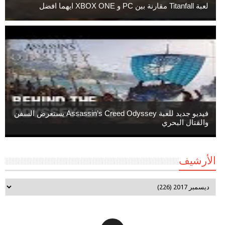
لعبة Titanfall مقارنة بين PC و XBOX ONE ايهما افضل
فيديو جديد للعبة Assassin’s Creed Odyssey يستعرض السفن
والقتال البحري
الأرشيف