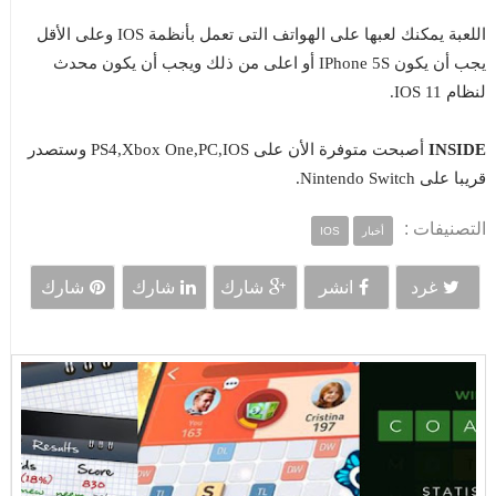
اللعبة يمكنك لعبها على الهواتف التى تعمل بأنظمة IOS وعلى الأقل
يجب أن يكون IPhone 5S أو اعلى من ذلك ويجب أن يكون محدث
لنظام IOS 11.
INSIDE
أصبحت متوفرة الأن على PS4,Xbox One,PC,IOS وستصدر
قريبا على Nintendo Switch.
التصنيفات :
أخبار
IOS
غرد
انشر
شارك
شارك
شارك