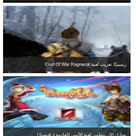
رسميًا: تعريب لعبة God Of War Ragnarok!
شارك الآن بتطوير لعبة الأنمي القادمة ارافيستا !