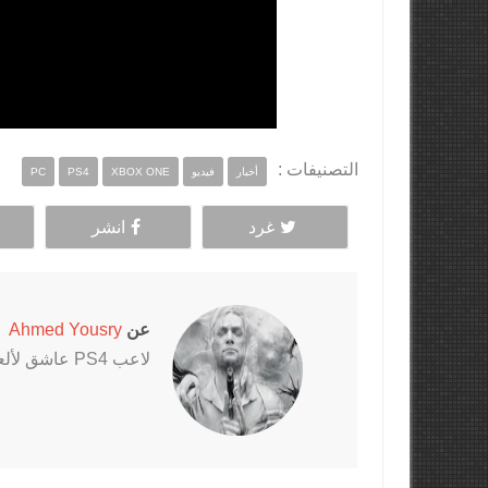
التصنيفات :
أخبار
فيديو
XBOX ONE
PS4
PC
غرد
انشر
عن
Ahmed Yousry
لاعب PS4 عاشق لألعاب الرعب خاصةً سلسلتي Outlast و The Evil Within