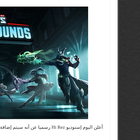
أعلن اليوم إستوديو Hi Rez رسميا عن أنه سيتم إضافة طور Battlegrounds فى لعبتهم المجانية Paladins.