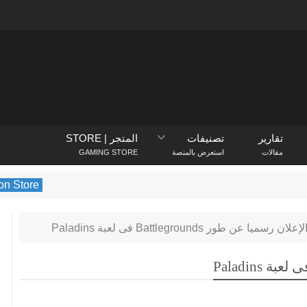
تقارير
تصنيفات
المتجر | STORE
مقالات
استعرض بالمنصة
GAMING STORE
PlayStation Store
يكشف متجر on
لإعلان رسميا عن طور Battlegrounds فى لعبة Paladins