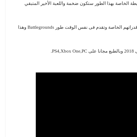
لطور سيكون به 100 لاعب والخريطة الخاصة بهذا الطور ستكون ضخمة واللعبة الأخير المتبقي
الأن لعبة Paladins ستكون اول لعبة رسميا بها أبطال وقدراتهم الخاصة وتقدم فى نفس الوقت طور Battlegrounds وهذا
P.