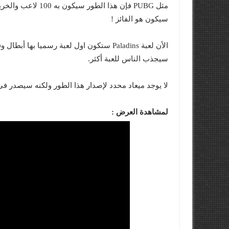
مثل PUBG فإن هذا ا
سيكون هو الفائز !
سيجذب الناس للعبة أكثر.
لا يوجد ميعاد محدد لإصدار هذا الطور ولكنه سيصدر فى 2018 وبالطبع مجانا على S4,Xbox One,PC
لمشاهدة العرض :