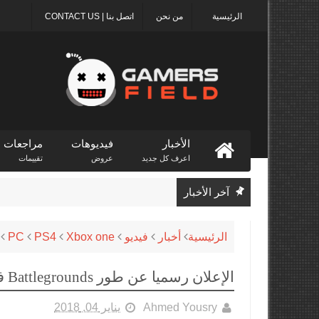
الرئيسية
من نحن
اتصل بنا | CONTACT US
الأخبار
فيديوهات
مراجعات
اعرف كل جديد
عروض
تقييمات
آخر الأخبار
الرئيسية
أخبار
فيديو
Xbox one
PS4
PC
ا
الإعلان رسميا عن طور Battlegrounds فى لعبة Paladins
Ahmed Yousry
يناير 04, 2018