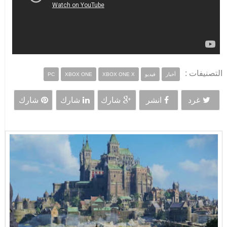
التصنيفات :
أخبار
فيديو
XBOX ONE X
XBOX ONE
PC
غرد
انشر
شارك
شارك
شارك