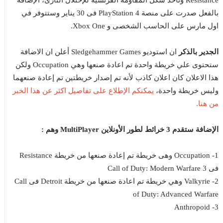
Resistance وتأخذ شكل المقاومة الفرنسية للإحتلال النازى، الإضافة
بالفعل صدرت على منصة PlayStation 4 فى 30 يناير وستتوفر في
اول مارس على الحاسب الشخصى و Xbox One.
الجدير بالذكر
ان استوديو Sledgehammer Games أعلن ان الاضافة
ستحتوى علي خريطة واحدة تم اعادة صنعها وهي Occupation ولكن
هذا الاعلان كان اعلان كاذب لأنه تم إصدار خريطتين تم إعادة صنعهما
يمكنكم الإطلاع على تفاصيل اكثر عن هذا الخبر
وليس خريطة واحدة،
من هنا.
الإضافة ستقدم 3 خرائط لطور الأونلاين MultiPlayer وهم :
1- Occupation وهى خريطة تم إعادة صنعها من خريطة Resistance
فى Call of Duty: Modern Warfare 3
2- Valkyrie وهي خريطة تم اعادة صنعها من خريطة Detroit فى Call
of Duty: Advanced Warfare
3- Anthropoid