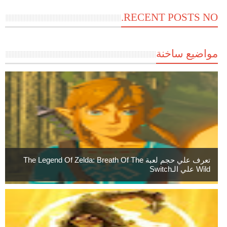
RECENT POSTS NO.
مواضيع ساخنة
تعرف علي حجم لعبة The Legend Of Zelda: Breath Of The
Wild علي الـSwitch