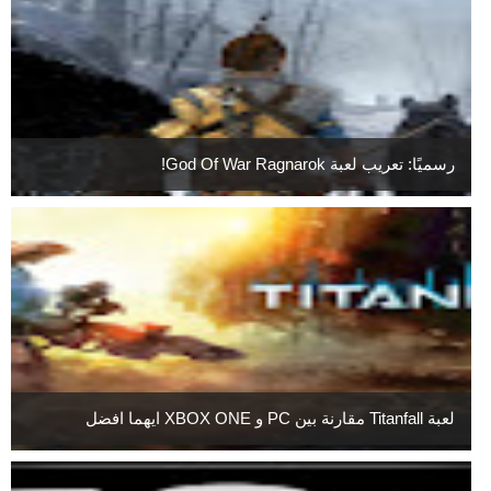
رسميًا: تعريب لعبة God Of War Ragnarok!
لعبة Titanfall مقارنة بين PC و XBOX ONE ايهما افضل