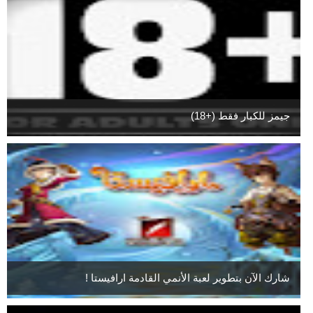
جيمز للكبار فقط (+18)
شارك الآن بتطوير لعبة الأنمي القادمة ارافيستا !