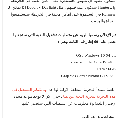
سيكون عليهم أن يقوموا بالسيطرة على أماكن معينة في الخريطة
والـ Hunter سيكون عليه قتلهم ، مثل Dead by Daylight إذا تمكن الـ
Runners في السيطرة على اماكن معينة في الخريطة سيستطيعوا
النجاة والهروب.
تم الإعلان رسميا اليوم عن متطلبات تشغيل اللعبة التي ستجعلها
تعمل على 60 إطار فى الثانية وهي :
OS : Windows 10 64-bit
Processor : Intel Core I5 2400
Ram : 6GB
Graphics Card : Nvidia GTX 780
ويمكنكم التسجيل في
اللعبة ستبدأ التجربة المغلقة الأولية لها غدا
هذه التجربة لتجربة اللعبة من هنا
، حتي الأن لا يوجد موعد محدد
لإصدار اللعبة ولا معلومات عن المنصات التي ستصدر عليها.
لمشاهدة عرض للعبة :