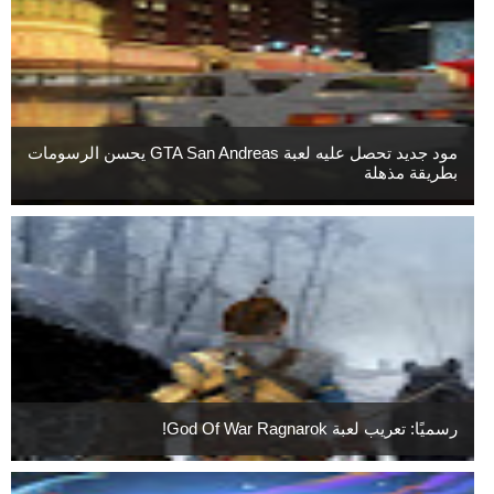
مود جديد تحصل عليه لعبة GTA San Andreas يحسن الرسومات
بطريقة مذهلة
رسميًا: تعريب لعبة God Of War Ragnarok!