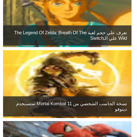
تعرف علي حجم لعبة The Legend Of Zelda: Breath Of The
Wild علي الـSwitch
نسخة الحاسب الشخصي من Mortal Kombat 11 ستستخدم
دينوفو