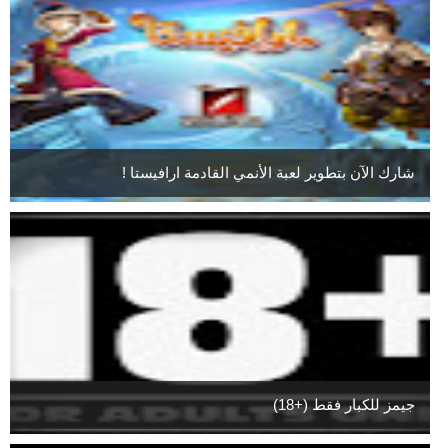
شارك الآن بتطوير لعبة الأنمي القادمة ارافيستا !
جيمز للكبار فقط (+18)