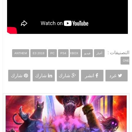
التصنيفات :
أخبار
فيديو
XBOX
PS4
PC
E3 2018
ANTHEM
ONE
غرد
انشر
شارك
شارك
شارك