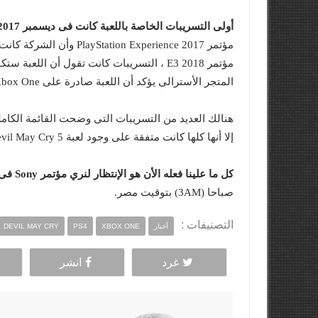
أولى التسريبات الخاصة باللعبة كانت فى ديسمبر 2017
مؤتمر on Experience 2017
المتجر الأسترالى يؤكد أن اللعبة صادرة على Xbox One و PlayStation 4.
إلا أنها كلها كانت متفقة على وجود لعبة Devil May Cry 5 من ضمن الألعاب التى سيتم الإعلان عنها رسميا.
كل ما علينا فعله الأن هو الإنتظار لنري مؤتمر Sony فى E3 2018
صباحا (3AM) بتوقيت مصر.
التصنيفات :
أخبار
XBOX ONE
PS4
DEVIL MAY CRY
غرد
انشر