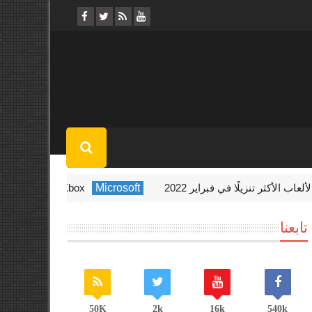
Microsoft
Xbox تستضيف حدث Indie Showcase الأسبوع المقبل
تابعنا
50K
2k
16k
540k