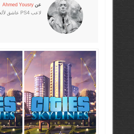
عن
Ahmed Yousry
لاعب PS4 عاشق لألعاب الرعب خاصةً سلسلتي Outlast و The Evil Within