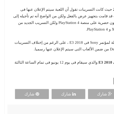
حيث كانت التسريبات تقول أن اللعبة سيتم الإعلان عنها فى
PlayStati وأن الشركة كانت قد قامت بتجهيز عرض بالفعل ولكن من الواضح أنه تم تأجيله إلى
مؤتمر E3 2018 ، التسريبات كانت تقول أن اللعبة ستكون حصرية على منصة PlayStation 4 ولكن التسريب الجديد من
هنالك العديد من التسريبات التى وضحت القائمة الكاملة لمؤتمر Sony فى E3 2018 ، على الرغم من إختلاف التسريبات
والذي سيقام فى يوم 12 يونيو فى تمام الساعة الثالثة
شارك
شارك
شارك