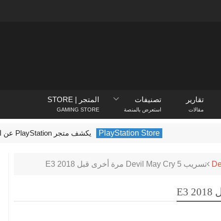
تقارير
تصنيفات
المتجر | STORE
مقالات
استعرض بالمنصة
GAMING STORE
PlayStation Store
يكشف متجر PlayStation عن الألعاب الأكثر تنزيلًا في فبراير 2022
De
تسريب Devil May Cry 5 مرة أخرى قبل E3 2018