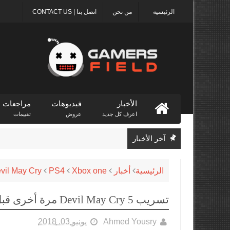
الرئيسية
من نحن
اتصل بنا | CONTACT US
الأخبار
فيديوهات
مراجعات
اعرف كل جديد
عروض
تقييمات
آخر الأخبار
الرئيسية
أخبار
Xbox one
PS4
vil May Cry
تسريب Devil May Cry 5 مرة أخرى قبل E3 2018
Ahmed Yousry
يونيو 03, 2018