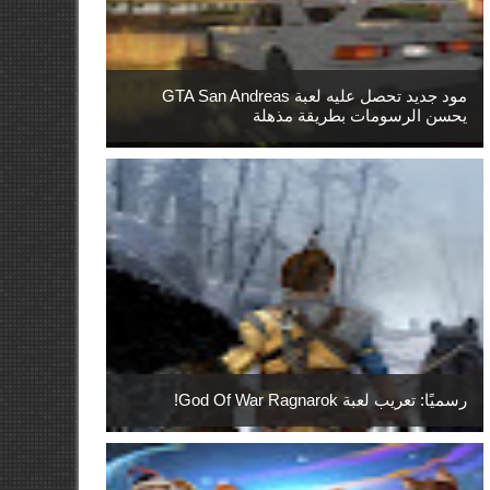
مود جديد تحصل عليه لعبة GTA San Andreas
يحسن الرسومات بطريقة مذهلة
رسميًا: تعريب لعبة God Of War Ragnarok!