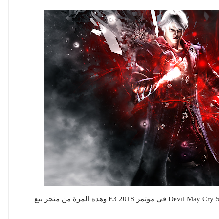
العديد من التسريبات التى تؤكد رسميا أننا سنري لعبة Devil May Cry 5 في مؤتمر E3 2018 وهذه المرة من متجر بيع