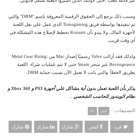
غير قابلة للعب ،حتى لأولئك الذين اشتروا اللعبة بشكل قانوني.
وسبب ذلك يرجع إلي الحقوق الرقمية المعروفة بإسم "DRM" والتي
تم تنفيذها بواسطة فريق Transgaming الذي عمل علي نقل اللعبة
لأجهزة الماك، ولا يبدو بأن Konami تخطط لإصلاح هذه المشكلة في
أي وقت قريب.
ولذلك فقد أزالت Valve رسميًا إصدار Mac من Metal Gear Rising:
Revengeance عبر متجر Steam حتى لا تتم عمليات شراء اللعبة
بطريق الخطأ والتي باتت لا تعمل الأن بسبب حماية DRM.
يذكر بأن اللعبة تعمل بدون أية مشاكل علي أجهزة PS3 و Xbox 360 و
نظام الويندوز للحاسب الشخصي .
التصنيفات :
أخبار
PC
غرد
انشر
شارك
شارك
شارك