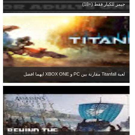
جيمز للكبار فقط (+18)
لعبة Titanfall مقارنة بين PC و XBOX ONE ايهما افضل