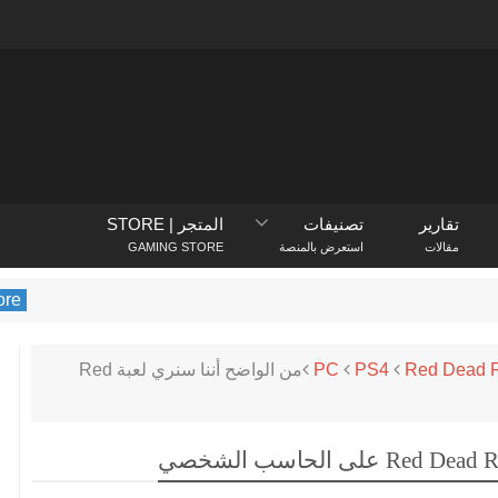
تقارير
تصنيفات
المتجر | STORE
مقالات
استعرض بالمنصة
GAMING STORE
PlayStation Store
يكشف متجر yStation
Red Dead 
PS4
PC
من الواضح أننا سنري لعبة Red