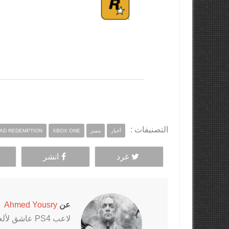
التصنيفات :
أخبار
مميز
XBOX ONE
AD REDEMPTION
غرد
انشر
عن
Ahmed Yousry
لاعب PS4 عاشق لألعاب الرعب خاصةً سلسلتي Outlast و The Evil Within