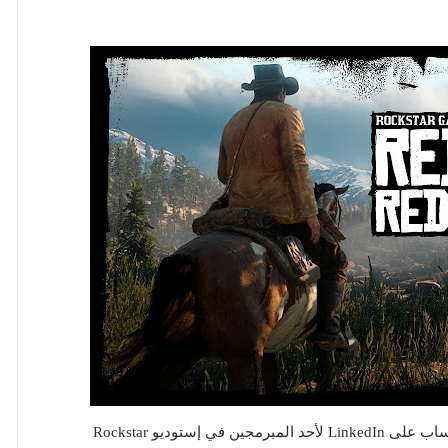
شخص على Reddit بإسم theinsightfulwatcher وجد حساب على LinkedIn لأحد المبرمجين في إستوديو Rockstar