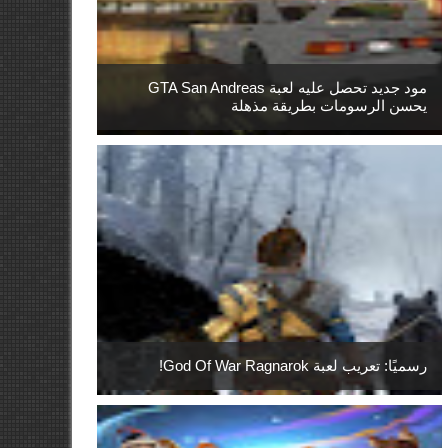
مود جديد تحصل عليه لعبة GTA San Andreas
يحسن الرسومات بطريقة مذهلة
رسميًا: تعريب لعبة God Of War Ragnarok!