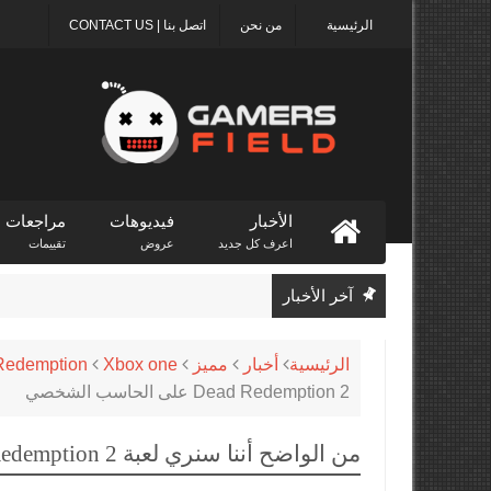
الرئيسية
من نحن
اتصل بنا | CONTACT US
الأخبار
فيديوهات
مراجعات
اعرف كل جديد
عروض
تقييمات
آخر الأخبار
الرئيسية
أخبار
مميز
Xbox one
Redemption
Dead Redemption 2 على الحاسب الشخصي
من الواضح أننا سنري لعبة Red Dead Redemption 2 على الحاسب الشخصي