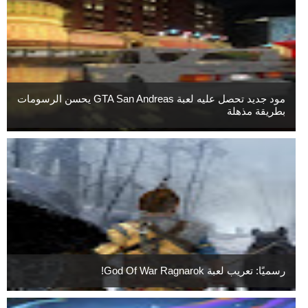
مود جديد تحصل عليه لعبة GTA San Andreas يحسن الرسومات
بطريقة مذهلة
رسميًا: تعريب لعبة God Of War Ragnarok!