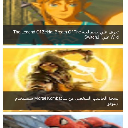
تعرف علي حجم لعبة The Legend Of Zelda: Breath Of The
Wild علي الـSwitch
نسخة الحاسب الشخصي من Mortal Kombat 11 ستستخدم
دينوفو