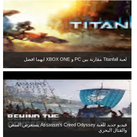
لعبة Titanfall مقارنة بين PC و XBOX ONE ايهما افضل
فيديو جديد للعبة Assassin’s Creed Odyssey يستعرض السفن
والقتال البحري