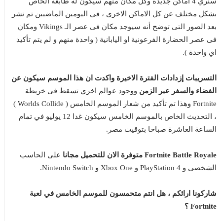
سنري 4 اماكن جديدة وكل مكان منهم سيكون له طابعه الخاص
بشكل مختلف عن كل الاماكن الاخري ، في اليومين الماضيين تم نشر
بعد الصور التى توضح أنه سيوجد مكان فى عصر الـ Vikings ومكان
فى عصر الحضارة الفرعونية او اليابانية ( واحدة منهم و لم يتم تأكيد
اي واحدة ).
التسريبات إزدادات الفترة الاخيرة واكدت ان هذا الموسم سيكون عن
الفضاء والسفر عبر الزمن
ووجود عوالم اخري تسقط فى خريطة
Fortnite وهذا تم تأكيد من شعار الموسم الخامس ( Worlds Collide )
، التحديث الخاص بالموسم الخامس سيكون غدا 12 يوليو في تمام
الساعة العاشرة صباحا بتوقيت مصر.
Fortnite Battle Royale متوفرة الان للتحميل مجانا
على الحاسب
الشخصى و PlayStation 4 و Xbox One و Nintendo Switch.
شاركونا ارائكم ، هل انتم متحمسون للموسم الخامس في لعبة
Fortnite ؟