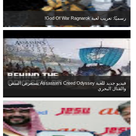
رسميًا: تعريب لعبة God Of War Ragnarok!
فيديو جديد للعبة Assassin’s Creed Odyssey يستعرض السفن
والقتال البحري