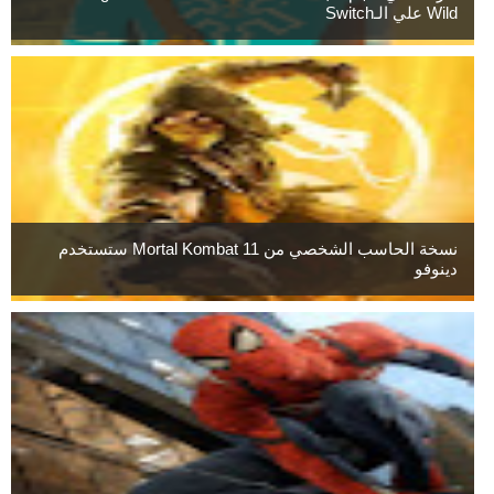
Wild علي الـSwitch
نسخة الحاسب الشخصي من Mortal Kombat 11 ستستخدم
دينوفو