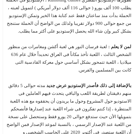
تطويرها الإستوديو المصري Rumbling Games ، الإستوديو في الحملة
يطلب 100 ألف يورو ( حوالى 116 ألف دولار أمريكي ) لتمويل لعبته ،
الحملة بدأت منذ ساعتان فقط عند كتابة هذا الخبر وتمكن الإستوديو
من جمع حوالى 900 دولار تقريبا ولذلك من الواضح أن الحملة ستنجح
بشكل كبير وإن شاء الله يحصل الإستوديو على أكثر مما يطلب.
لمن لا يعلم :
لعبة فرسان النور هي لعبة أكشن ومغامرات من منظور
الشخص الثالث ، اللعبة تأخذ مكاناً فى العراق تحديداً خلال عام 636
ميلاديا ، اللعبة تتمحور بشكل أساسي حول معركة القادسية التى
كانت بين المسلمين والفرس.
بالإضافة إلى ذلك فأصدر الإستوديو عرض جديد
مدته حوالى 5 دقائق
منهم دقيقتان لطريقة اللعب والباقي يتحدث فيهم العاملين فى
الاستوديو حول المشروع وحول ما يريدون أن يحققوه مع هذه اللعبة
المنتظرة ، إذا كنتم تفكرون فى شراء اللعبة عند إصدارها فأنصحكم
بتمويلها الأن حيث ستدفع حوالى 20 يورو فقط وستحصل على نسخة
من اللعبة عند الإصدار الرسمي ، بالنسبة لموعد الإصدار فمن الواضح
أن اللعبة ستصدر في أكتوبر 2020 على الحاسب الشخصى و