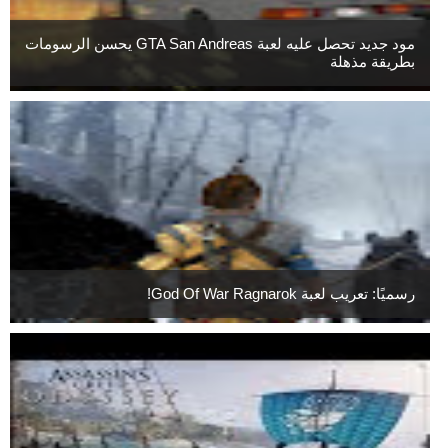
مود جديد تحصل عليه لعبة GTA San Andreas يحسن الرسومات
بطريقة مذهلة
رسميًا: تعريب لعبة God Of War Ragnarok!