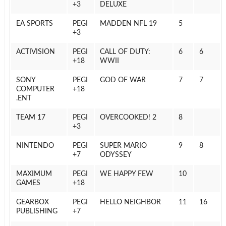
3+
DELUXE
EA SPORTS
PEGI
MADDEN NFL 19
5
3+
ACTIVISION
PEGI
CALL OF DUTY:
6
6
18+
WWII
SONY
PEGI
GOD OF WAR
7
7
COMPUTER
18+
ENT.
TEAM 17
PEGI
OVERCOOKED! 2
8
3+
NINTENDO
PEGI
SUPER MARIO
9
8
7+
ODYSSEY
MAXIMUM
PEGI
WE HAPPY FEW
10
GAMES
18+
GEARBOX
PEGI
HELLO NEIGHBOR
11
16
PUBLISHING
7+