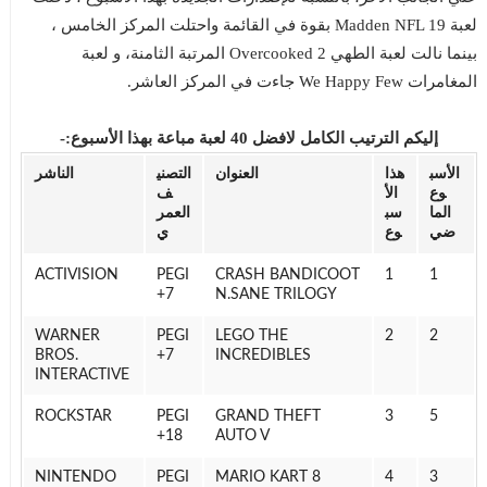
لعبة Madden NFL 19 بقوة في القائمة واحتلت المركز الخامس ،
بينما نالت لعبة الطهي Overcooked 2 المرتبة الثامنة، و لعبة
المغامرات We Happy Few جاءت في المركز العاشر.
إليكم الترتيب الكامل لافضل 40 لعبة مباعة بهذا الأسبوع:-
الأسب
هذا
العنوان
التصني
الناشر
وع
الأ
ف
الما
سب
العمر
ضي
وع
ي
ACTIVISION
PEGI
CRASH BANDICOOT
1
1
7+
N.SANE TRILOGY
WARNER
PEGI
LEGO THE
2
2
BROS.
7+
INCREDIBLES
INTERACTIVE
ROCKSTAR
PEGI
GRAND THEFT
3
5
18+
AUTO V
NINTENDO
PEGI
MARIO KART 8
4
3