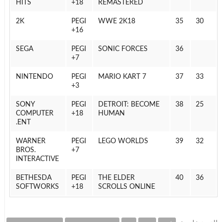
HITS
18+
REMASTERED
2K
PEGI
WWE 2K18
35
30
16+
SEGA
PEGI
SONIC FORCES
36
7+
NINTENDO
PEGI
MARIO KART 7
37
33
3+
SONY
PEGI
DETROIT: BECOME
38
25
COMPUTER
18+
HUMAN
ENT.
WARNER
PEGI
LEGO WORLDS
39
32
BROS.
7+
INTERACTIVE
BETHESDA
PEGI
THE ELDER
40
36
SOFTWORKS
18+
SCROLLS ONLINE