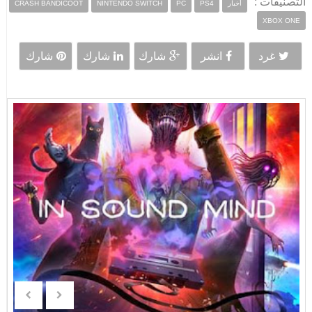
التصنيفات :
CRASH BANDICOOT
NINTENDO SWITCH
PC
PS4
أخبار
XBOX ONE
غرد
انشر
شارك
شارك
شارك