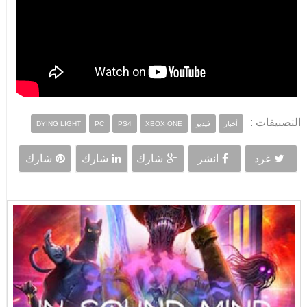
التصنيفات :
أخبار
فيديو
XBOX ONE
PS4
PC
DYING LIGHT
غرد
انشر
شارك
شارك
شارك