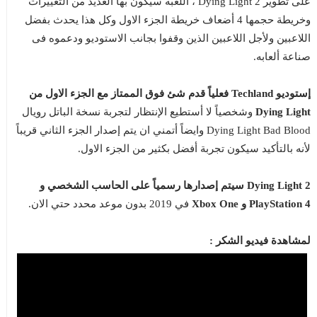
على تطوير Dying Light 2 ، اللعبة سيكون بها العديد من التغييرات
وخريطة حجمها 4 أضعاف خريطة الجزء الاول وكل هذا يحدث بفضل
اللاعبين ولأجل اللاعبين الذين وقفوا بجانب الاستوديو ودعموه فى
صناعة ألعابه.
إستوديو Techland فعلياً قدم شئ فوق الممتاز مع الجزء الاول من
Dying Light
وشخصياً لا أستطيع الإنتظار لتجربة نسخة الباتل رويال
Dying Light Bad Blood وايضاً أتمني ان يتم إصدار الجزء الثاني قريباً
لأنه بالتأكيد سيكون تجربة أفضل بكثير من الجزء الاول.
Dying Light 2 سيتم إصدارها رسمياً على الحاسب الشخصي و
PlayStation 4 و Xbox One
في 2019 بدون موعد محدد حتي الان.
لمشاهدة فيديو الشكر :