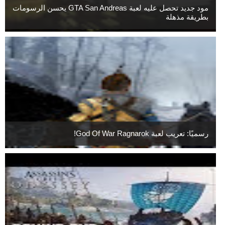
مود جديد تحصل عليه لعبة GTA San Andreas يحسن الرسومات
بطريقة مذهلة
رسميًا: تعريب لعبة God Of War Ragnarok!