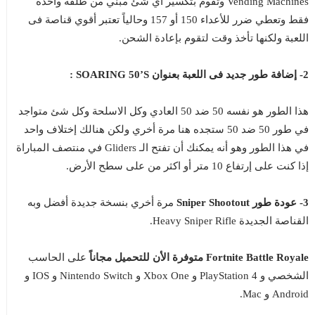
Vending Machines وتقوم بتكسير أي شئ مبني من طلقة واحدة
فقط وتعطي ضرر للأعداء 150 أو 157 وحالياً تعتبر أقوي قناصة فى
اللعبة ولكنها تأخذ وقت لتقوم بإعادة الشحن.
2- إضافة طور جديد فى اللعبة بعنوان SOARING 50’S :
هذا الطور هو نفسه 50 ضد 50 العادي وكل الاسلحة وكل شئ متواجد
في طور 50 ضد 50 ستجده هنا مرة أخري ولكن هنالك إختلاف واحد
في هذا الطور وهو أنه يمكنك أن تفتح الـ Gliders في منتصف المباراة
إذا كنت على إرتفاع 10 متر أو اكثر من على سطح الأرض.
3- عودة طور Sniper Shootout
مرة أخري بنسخة جديدة أفضل وبه
القناصة الجديدة Heavy Sniper Rifle.
Fortnite Battle Royale متوفرة الأن للتحميل مجاناً
على الحاسب
الشخصي و PlayStation 4 و Xbox One و Nintendo Switch و IOS و
Android و Mac.