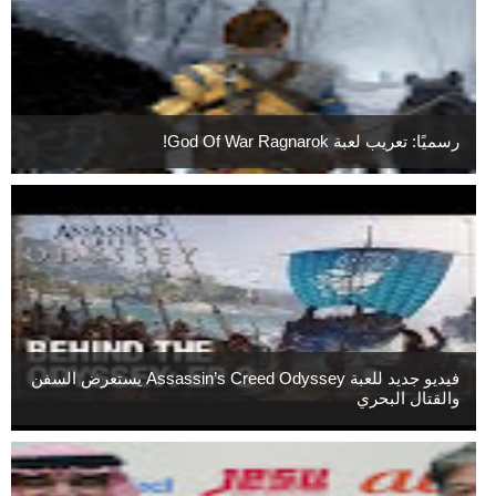
رسميًا: تعريب لعبة God Of War Ragnarok!
فيديو جديد للعبة Assassin’s Creed Odyssey يستعرض السفن
والقتال البحري