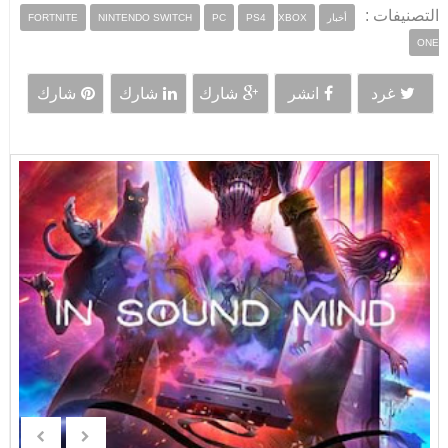
التصنيفات :
أخبار
XBOX
PS4
PC
NINTENDO SWITCH
FORTNITE
ONE
غرد
انشر
شارك
شارك
شارك