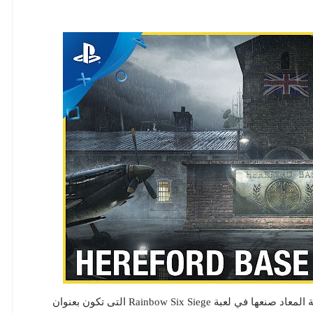
أصدرت يوبي سوفت عرض جديد تستعرض فيه الخريطة المعاد صنعها في لعبة Rainbow Six Siege التى تكون بعنوان