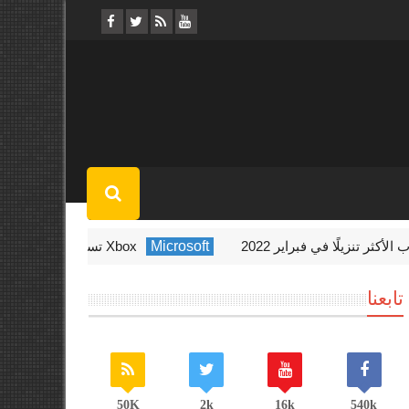
Microsoft
Xbox تستضيف حدث Indie Showcase الأسبوع المقبل
تابعنا
50K
2k
16k
540k