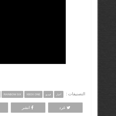
التصنيفات :
أخبار
فيديو
XBOX ONE
RAINBOW SIX
غرد
انشر