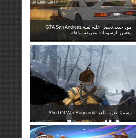
مود جديد تحصل عليه لعبة GTA San Andreas
يحسن الرسومات بطريقة مذهلة
رسميًا: تعريب لعبة God Of War Ragnarok!