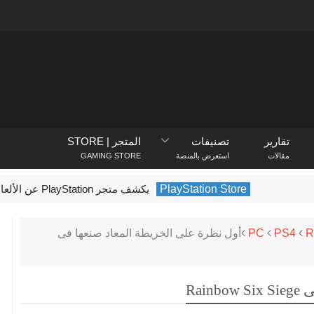
تقارير
تصنيفات
المتجر | STORE
مقالات
استعرض بالمنصة
GAMING STORE
PlayStation Store
يكشف متجر PlayStation عن الألعاب الأكثر تنزيلًا في فبراير 2022
R
PS4
PC
أول نظرة على الخريطة المعاد صنعها فى
Rai