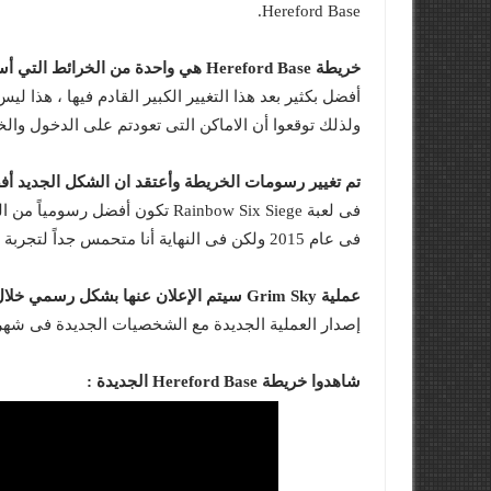
Hereford Base.
خريطة Hereford Base هي واحدة من الخرائط التي أستمتع بها شخصياً فى لعبة Rainbow Six Siege
أفضل بكثير بعد هذا التغيير الكبير القادم فيها ، هذا
ولذلك توقعوا أن الاماكن التى تعودتم على الدخول والخر
تم تغيير رسومات الخريطة وأعتقد ان الشكل الجديد أف
فى لعبة Rainbow Six Siege تكون 
فى عام 2015 ولكن فى النهاية أنا متحمس جداً لتجربة هذه الخريطة الجديد.
عملية Grim Sky سيتم الإعلان عنها بشكل رسمي خلال فعاليات Paris Major Finals
إصدار العملية الجديدة مع الشخصيات الجديدة فى شهر
شاهدوا خريطة Hereford Base الجديدة :