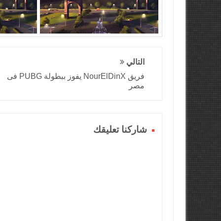
التالي
فريق NourElDinX يفوز ببطولة PUBG فى
مصر
شاركنا تعليقك