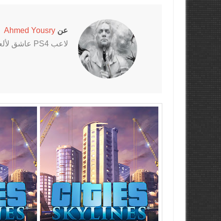
عن
Ahmed Yousry
لاعب PS4 عاشق لألعاب الرعب خاصةً سلسلتي Outlast و The Evil Within