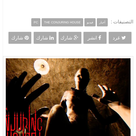
التصنيفات :
أخبار
فيديو
THE CONJURING HOUSE
PC
غرد
انشر
شارك
شارك
شارك