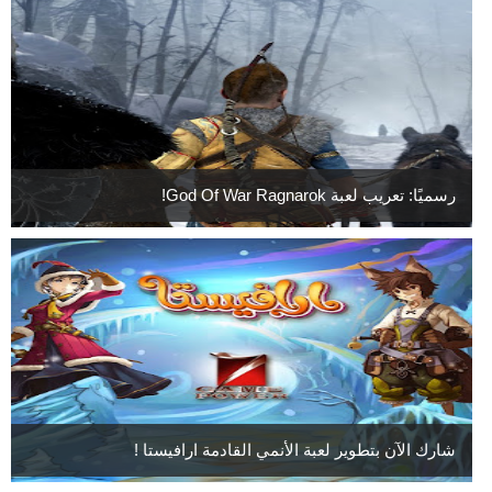
رسميًا: تعريب لعبة God Of War Ragnarok!
شارك الآن بتطوير لعبة الأنمي القادمة ارافيستا !