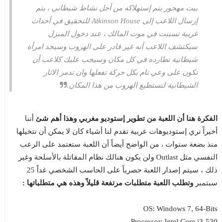
بيت مهجور يتم إستهلاكه من أجل نشاط شيطاني ، يتم
إرسال اللاعب إلى Atkinson House للتحقيق في أحداث
غريبة تسببت في موت المالك ، عند دخول المنزل
سيكتشف اللاعب أنه غير قادر على الهروب وسيجد امرأة
شيطانية تطارده في كل مكان وسيجب عليك كلاعب أن
تكون على وعي تام بكل حركة تفعلها وان تدمر الاثار
الشيطانية لتستطيع الهروب من هذا المكان.
الفكرة هنا أن اللعبة من تطوير إستوديو مغربي وهذا أهم شئ
أننا
أخيراً نري إستوديوهات عربية تقدم لنا أشياء كان لا يمكن أن نتخيلها
منذ بضعة سنوات ، من الواضح أيضاً أن اللعبة ستعتمد على الرعب
النفسي مثل Outlast ولن يكون هنالك نظام المقاتلة بالأسلحة وغير
ذلك ، سيتم إصدار اللعبة حصرياً على الحاسب الشخصي غداً 25
سبتمبر
وتطلب اللعبة متطلبات مرتفعة قليلاً وهذه هي متطلباتها :
OS: Windows 7, 64-Bits
Processor: Intel Core i3-530