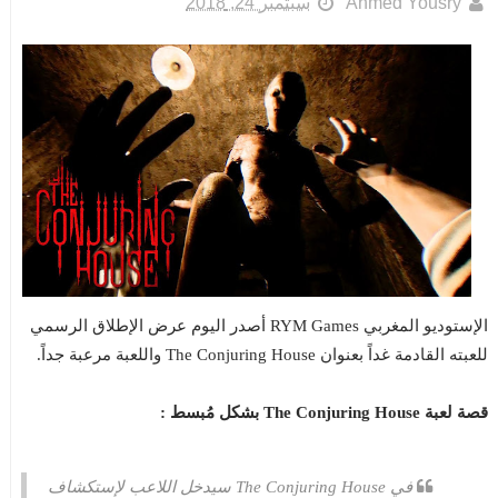
Ahmed Yousry
سبتمبر 24, 2018
الإستوديو المغربي RYM Games أصدر اليوم عرض الإطلاق الرسمي
للعبته القادمة غداً بعنوان The Conjuring House واللعبة مرعبة جداً.
قصة لعبة The Conjuring House بشكل مُبسط :
في The Conjuring House سيدخل اللاعب لإستكشاف