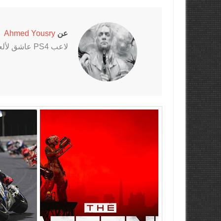
عن
Ahmed Yousry
لاعب PS4 عاشق لألعاب الرعب خاصةً سلسلتي Outlast و The Evil Within