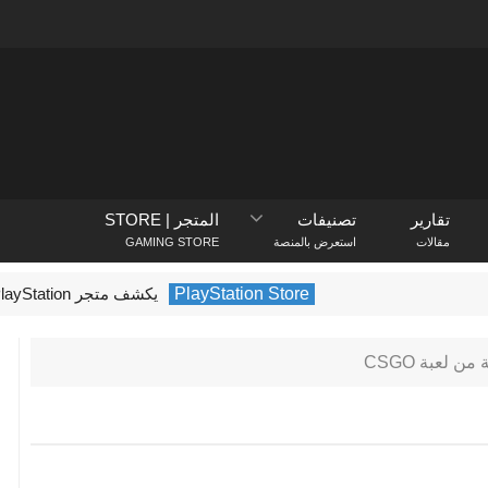
تقارير
تصنيفات
المتجر | STORE
مقالات
استعرض بالمنصة
GAMING STORE
PlayStation Store
يكشف متجر PlayStation عن الألعاب الأكثر تنزيلًا في فبراير 2022
 لعبة CSGO