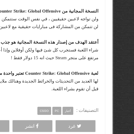
النسخة المجانية من Counter Strike: Global Offensive ستفتح لك تجربة كاملة للعبة أوفلاين
ولن تواجه لاعبين حقيقيين ، في نفس الوقت ستتمكن من
لن تتمكن من المشاركة فى مبارايات حقيقية مع لاعبين 
أعتقد الهدف من إصدار هذه النسخة المجانية هو جذب ع
شراء اللعبة فستجرب كل شئ فيها ولكن أوفلاين وإذا أ
مرتفع على متجر Steam حيث انه 15 دولار فقط !
لعبة Counter Strike: Global Offensive تعتبر واحدة من أفضل الألعاب الاونلاين المتوفرة على الحاسب الشخصي
لها العديد من التحديثات والخرائط الجديدة وهنالك ملايي
قبل أن تقوم بشراء اللعبة.
التصنيفات :
أخبار
PC
CSGO
غرد
انشر