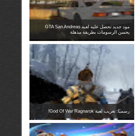
مود جديد تحصل عليه لعبة GTA San Andreas
يحسن الرسومات بطريقة مذهلة
رسميًا: تعريب لعبة God Of War Ragnarok!