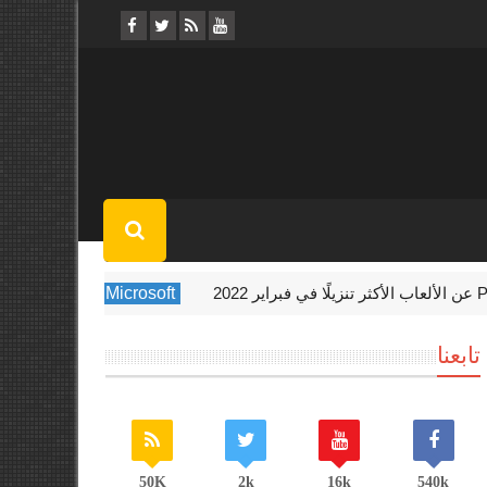
Microsoft
Xbox تستضيف حدث Indie Showcase الأسبوع المقبل
تابعنا
50K
2k
16k
540k