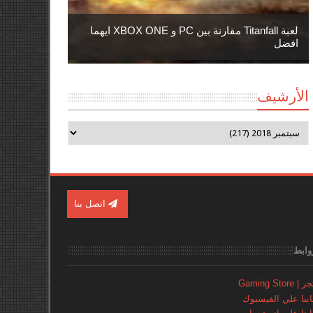
لعبة Titanfall مقارنة بين PC و XBOX ONE ايهما
افضل
الأرشيف
اتصل بنا
وابط
Gaming Store
نا علي الفيسبوك