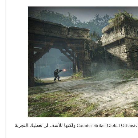
شركة Valve أعلنت رسمياً عن نسخة مجانية من لعبة Counter Strike: Global Offensive ولكنها للأسف لن تعطيك التجربة