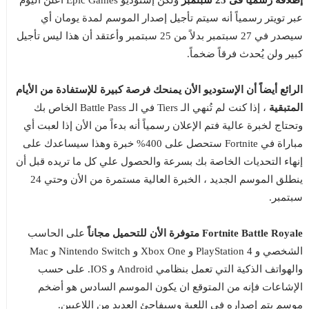
إطلاقه رسمياً فى 25 سبتمبر
ولكن إستوديو Epic Games أعلن اليوم
عبر تويتر رسمياً أنه سيتم تأجيل إصدار الموسم لمدة يومان أي
سيصدر في 27 سبتمبر بدلاً من 25 سبتمبر وأعتقد أن هذا ليس تأجيل
كبير ولن يُحدث فرقاً ضخماً.
الرائع أيضاً أن الإستوديو الأن يمنحك فرصة كبيرة للإستفادة من الأيام
المتبقية
، إذا كنت لم تُنهي الـ Tiers في الـ Battle Pass الخاص بك
وتحتاج لخبرة عالية فتم الإعلان رسمياً أنه بدءاً من الأن إذا لعبت أي
مباراة في Fortnite ستحصل على 400% خبرة وهذا سيساعدك على
إنهاء التحديات الخاصة بك بسرعة والحصول علي كل ما تريده قبل أن
ينطلق الموسم الجديد ، الخبرة العالية مستمرة من الأن وحتي 24
سبتمبر.
Fortnite Battle Royale متوفرة الأن للتحميل مجاناً
على الحاسب
الشخصي و PlayStation 4 و Xbox One و Nintendo Switch و Mac
والهواتف الذكية التي تعمل بنظامي Android و IOS. على حسب
الإشاعات فإنه من المتوقع ان يكون الموسم السادس هو أضخم
موسم يتم إصداره فى اللعبة وسيفاجئ العديد من اللاعبين.