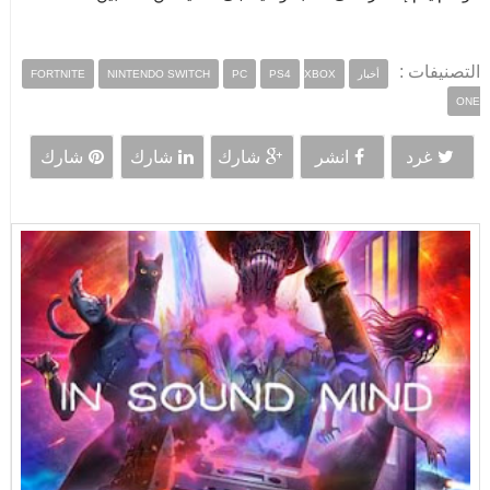
التصنيفات :
أخبار
XBOX
PS4
PC
NINTENDO SWITCH
FORTNITE
ONE
غرد
انشر
شارك
شارك
شارك