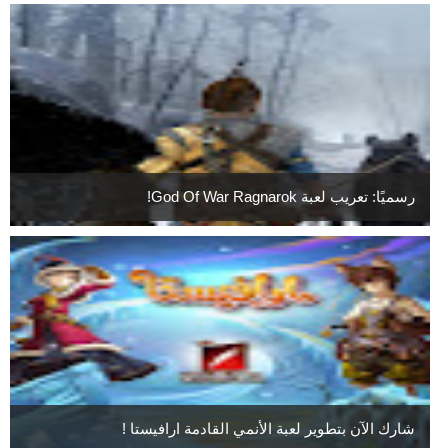
رسميًا: تعريب لعبة God Of War Ragnarok!
شارك الآن بتطوير لعبة الأنمي القادمة ارافيستا !