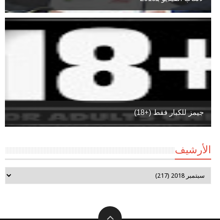
جيمز للكبار فقط (+18)
الأرشيف