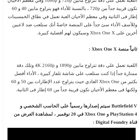
اللعبة تعمل على دقة تتراوح مابين 720p و 1080p وفي معظم الأحيان
تكون قريبة جداً من 720p ، بالنسبة للأداء فهو يتراوح مابين 40 و 60
إطار فى الثانية وفي معظم الأحيان العبة تعمل في نطاق الخمسينات
وللأسف الأداء سئ جداً على المنصة خاصةً أنك ستلعب ضد لاعبين
أخرين على Xbox One X وسيكون لهم أفضلية كبيرة.
ثانياً منصة Xbox One X :
اللعبة تعمل على دقة تتراوح مابين 1890p و 4K 2160p وتلك دقة
ممتازة جداً إذا كنت ستلعب على شاشة تلفاز كبيرة ، الأداء أفضل
بكثير من Xbox One العادي حيث يتراوح عدد الإطارات بين 50 و 60
ولكنها فى معظم الأحيان تكون قريبة جداً من 60 إطار فى الثانية.
Battlefield V سيتم إصدارها رسمياً على الحاسب الشخصي و
PlayStation 4 و Xbox One في 20 نوفمبر ، لمشاهدة العرض من
قناة Digital Foundry :