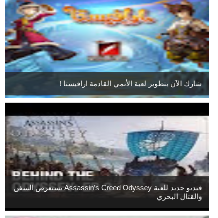
شارك الآن بتطوير لعبة الأنمي القادمة ارافيستا !
فيديو جديد للعبة Assassin’s Creed Odyssey يستعرض السفن
والقتال البحري