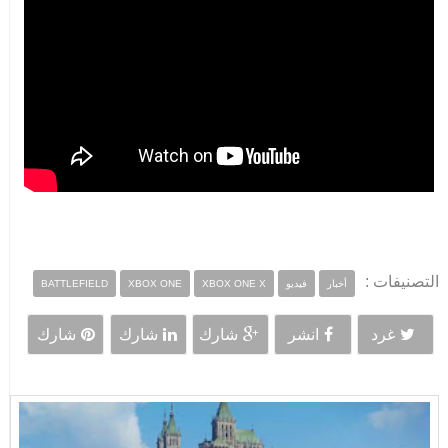
التصنيفات :
أخبار
فيديو
XBOX ONE X
XBOX ONE
BATTLEFIELD
غرد
انشر
شارك
شارك
شارك