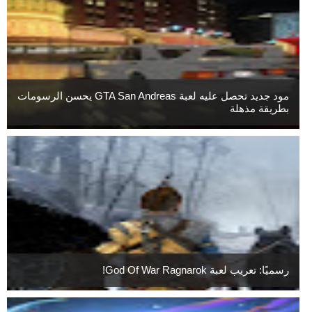
مود جديد تحصل عليه لعبة GTA San Andreas يحسن الرسومات
بطريقة مذهلة
رسميًا: تعريب لعبة God Of War Ragnarok!