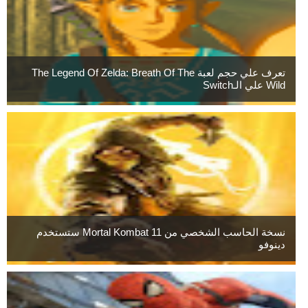
تعرف علي حجم لعبة The Legend Of Zelda: Breath Of The
Wild علي الـSwitch
نسخة الحاسب الشخصي من Mortal Kombat 11 ستستخدم
دينوفو