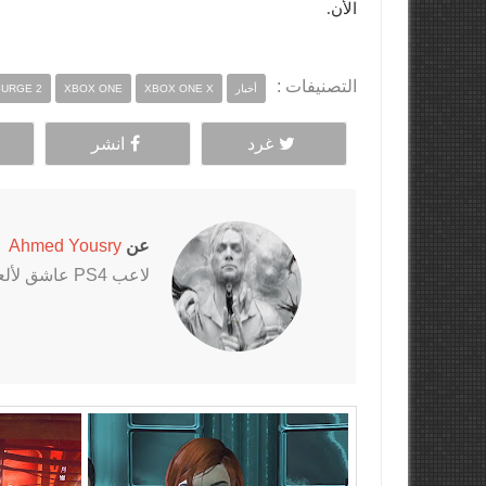
الأن.
التصنيفات :
أخبار
XBOX ONE X
XBOX ONE
SURGE 2
غرد
انشر
عن
Ahmed Yousry
لاعب PS4 عاشق لألعاب الرعب خاصةً سلسلتي Outlast و The Evil Within