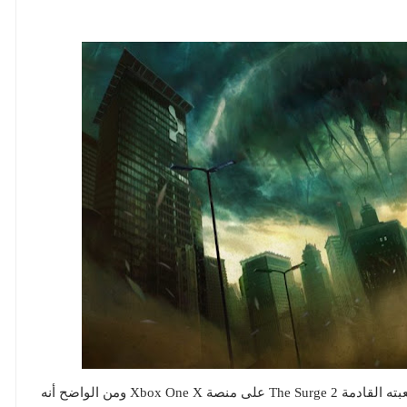
إستوديو Deck 13 شارك ببعض المعلومات عن تطوير لعبته القادمة The Surge 2 على منصة Xbox One X ومن الواضح أنه