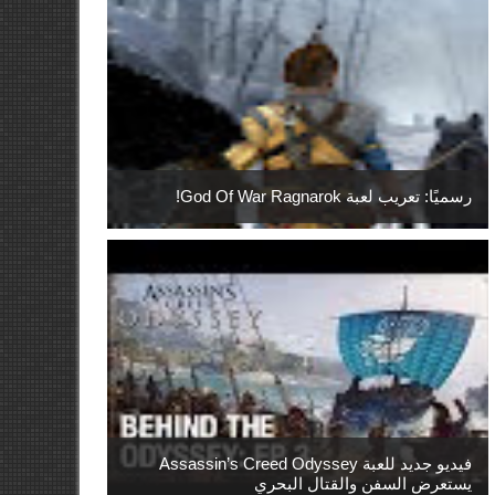
رسميًا: تعريب لعبة God Of War Ragnarok!
فيديو جديد للعبة Assassin’s Creed Odyssey
يستعرض السفن والقتال البحري