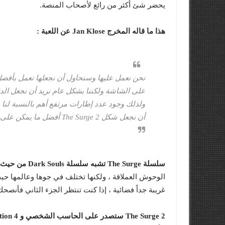
يحضر شئ أكثر من رائع لأصحاب المنصة.
هذا ما قاله المخرج Jan Klose عن اللعبة :
نحن نعمل عليها وسنحاول أن نجعلها تعمل بأفض
على الشاشة ولكننا بشكل عام نريد أن نجعل الدقة
ولذلك وجود عدد إطارات مرتفع أهم بالنسبة لنا 
أن نجعل شكل The Surge 2 أفضل ما يمكن على منصة Xbox One X.
سلسلة The Surge تشبه سلسلة Dark Souls من حيث الصعوبة وطريقة اللعب
غريبة جداً فضائية ، إذا كنت تنتظر الجزء الثاني فأنصحك
The Surge 2 ستصدر على الحاسب الشخصي و PlayStation 4 و Xbox One في عام 2019