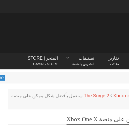
تقارير
تصنيفات
المتجر | STORE
مقالات
استعرض بالمنصة
GAMING STORE
PlayStation Store
يكشف متجر layStation
Xbox o
The Surge 2
The Surge 2 ستعمل بأفضل شكل ممكن على منصة