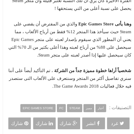
الفترة الأخيرة كان يري أن تلك النسبة تعتبر قليلة وأن متجر Steam
يحصل على نسبة أعلى من التي يستحقها !
وهنا يأتى Epic Games Store
والذي من المفترض أن يقضي على
Steam حيث سيأخذ هذا المتجر 12% فقط من أرباح الألعاب ، مما
يعني أن المطور الذي سيقوم بإصدار لعبته على متجر Epic Games
سيحصل على 88% من أرباح لعبته وهذا أعلى بكثير من الـ 70% التي
كان سيحصل عليها إذا أصدر لعبته على متجر Steam.
شخصياً أراها خطوة مميزة جداً من الشركة
، تم التأكيد أيضاً على أننا
سنري تفاصيل أكثر من المتجر وسنتعرف على الألعاب التى ستصدر
فيه خلال فعاليات The Game Awards 2018.
التصنيفات :
أخبار
مميز
STEAM
PC
EPIC GAMES STORE
غرد
انشر
شارك
شارك
شارك