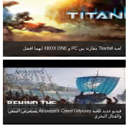
لعبة Titanfall مقارنة بين PC و XBOX ONE ايهما افضل
فيديو جديد للعبة Assassin’s Creed Odyssey يستعرض السفن
والقتال البحري