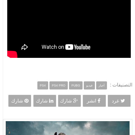
التصنيفات :
أخبار
فيديو
PUBG
PS4 PRO
PS4
غرد
انشر
شارك
شارك
شارك