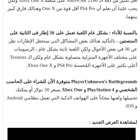
أقل بكثير من دقة الـ Native 4K 2160 على منصة Xbox One X ولكن
يجب علينا أن نعلم أن PS4 Pro أقل قوة من One X وهنالك فارق كبير
بينهما.
بالنسبة للأداء : بشكل عام اللعبة تعمل على 30 إطار فى الثانية على
المنصتين
، بالتأكيد هنالك بعض المشاكل التى ستجعل الإطارات تقل
عن 30 في بعض الأحوال ولكن اللعبة ثابتة بشكل عام ، الرسومات
على مختلف الأجهزة المنزلية متساوية بشكل عام ولكن الـ Textures
أعلى بكثير على الأجهزة المُحسنة PS4 Pro و Xbox One X.
PlayerUnknown's Battlegrounds متوفرة الأن للشراء على الحاسب
الشخصي و PlayStation 4 و Xbox One
بسعر 30 دولار أو يمكنك
تحميلها ولعبها مجاناً على الهواتف الذكية التي تعمل بنظامي Android
و IOS.
لمشاهدة العرض الجديد :