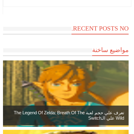
RECENT POSTS NO.
مواضيع ساخنة
تعرف علي حجم لعبة The Legend Of Zelda: Breath Of The
Wild علي الـSwitch