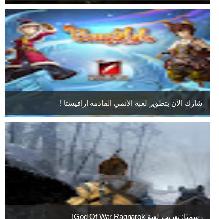
شارك الآن بتطوير لعبة الأنمي القادمة ارافيستا !
رسميًا: تعريب لعبة God Of War Ragnarok!