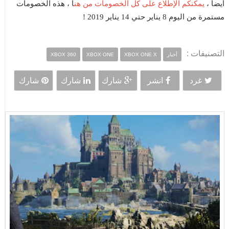
يمكنكم الإطلاع على كل الخصومات من هن
أيضاً ،
ا ، هذه الخصومات
مستمرة من اليوم 8 يناير حتي 14 يناير 2019 !
التصنيفات :
أخبار
XBOX ONE X
XBOX ONE
XBOX 360
غرد
انشر
شارك
شارك
شارك