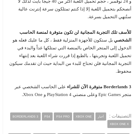
و 24 نوفمبر ، حجم تحميل اللعبة أكثر من 40 جيجا بايت لذلك لا
أنصحكم بتحميل اللعبة إلا إذا كنتم تمتلكون سرعة إنترنت عالية
ستُنهي التحميل بسرعة.
للأسف تلك التجربة المجانية لن تكون متوفرة لمنصة الحاسب
الشخصي
بل ستكون للأجهزة المنزلية فقط ، كل ما عليك فعله هو
الدخول إلى المتجر الخاص بالمنصة التي تمتلكها غداً والبدء في
تحميل اللعبة وتجربتها ، بالطبع إذا قررت شراء اللعبة بعد إنتهاء
التجربة المجانية فلن تحتاج للبدء من البداية حيث ان تقدمك سيكون
محفوظ.
Borderlands 3 متوفرة الآن للشراء
على الحاسب الشخصي عبر
متجر Epic Games وعلى منصتي PlayStation 4 و Xbox One.
التصنيفات :
أخبار
XBOX ONE
PS4 PRO
PS4
BORDERLANDS 3
XBOX ONE X