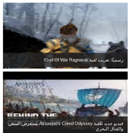
رسميًا: تعريب لعبة God Of War Ragnarok!
فيديو جديد للعبة Assassin’s Creed Odyssey يستعرض السفن
والقتال البحري