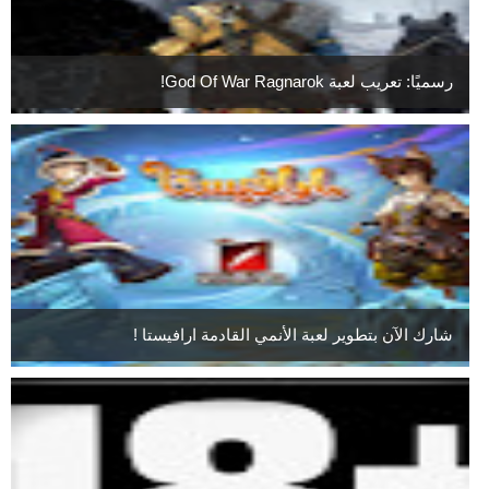
رسميًا: تعريب لعبة God Of War Ragnarok!
شارك الآن بتطوير لعبة الأنمي القادمة ارافيستا !