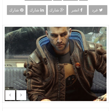
غرد
انشر
شارك
شارك
شارك