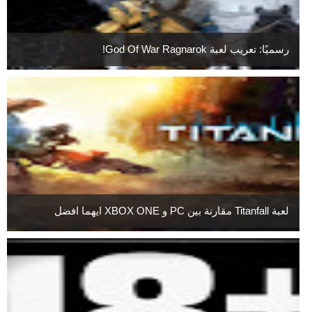
رسميًا: تعريب لعبة God Of War Ragnarok!
لعبة Titanfall مقارنة بين PC و XBOX ONE ايهما افضل