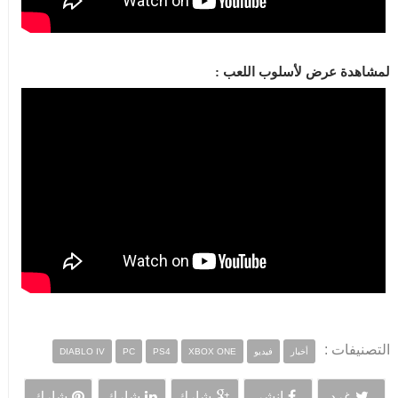
لمشاهدة عرض لأسلوب اللعب :
التصنيفات :
أخبار
فيديو
XBOX ONE
PS4
PC
DIABLO IV
غرد
انشر
شارك
شارك
شارك