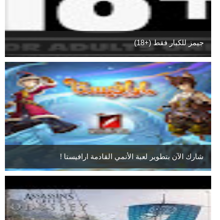
جيمز للكبار فقط (+18)
شارك الآن بتطوير لعبة الأنمي القادمة ارافيستا !