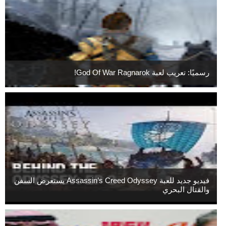
رسميًا: تعريب لعبة God Of War Ragnarok!
فيديو جديد للعبة Assassin’s Creed Odyssey يستعرض السفن
والقتال البحري