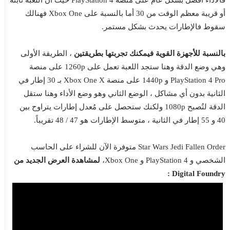
فالأداء أفضل بشكل عام على منصة PlayStation 4 حيث ان اللعبة ثابتة
أو قريبة معظم الوقت من 30 أما بالنسبة على Xbox One فهنالك
سقوط فالإطارات يحدث بشكل مستمر.
بالنسبة للأجهزة القوية فيمكنك تجربتها بطريقتين
، الطريقة الأولى
وهي وضع الدقة وهنا ستجد اللعبة تعمل على 1260p على منصة
PlayStation 4 Pro و 1440p على منصة Xbox One X بـ 30 إطار في
الثانية بدون أي مشاكل ، الوضع الثاني وهو وضع الأداء وهنا ستقل
الدقة لتُصبح 1080p ولكنك ستحصل على مُعدل إطارات يتراوح بين
40 و 55 إطار في الثانية ، متوسط الإطارات هو 47 / 48 تقريباً.
Star Wars Jedi Fallen Order متوفرة الآن للشراء على الحاسب
الشخصي و PlayStation 4 و Xbox One،
لمشاهدة العرض الجديد من
Digital Foundry :