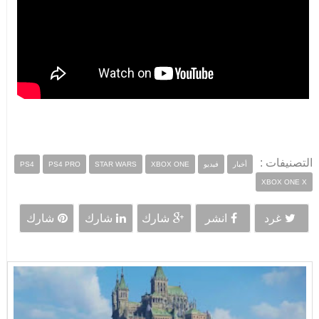
التصنيفات :
أخبار
فيديو
XBOX ONE
STAR WARS
PS4 PRO
PS4
XBOX ONE X
غرد
انشر
شارك
شارك
شارك